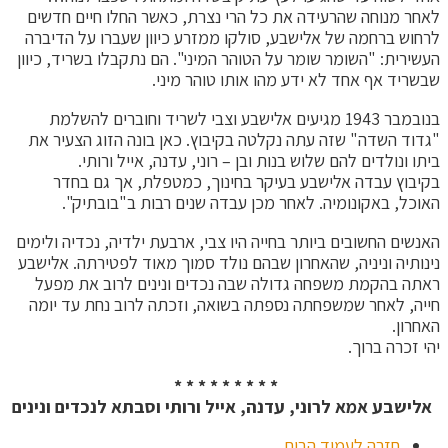
לאחר מנוחה שהרעידה את כל הרי נצרת, כאשר החלו חיים חדשים
לרחוש ברחמה של אלישבע, סולקו ממזרע כיוון שעברו על הדיברה
העשירית: "השומר שומר על הטוהר המיני". הם נתקבלו בשריד, כיוון
שבשריד אף אחד לא ידע מהו אותו טוהר מיני.
בנובמבר 1943 מגיעים אלישבע וצבי לשריד וחוברים להשלמת
"גדוד השדה" שזה עתה נקלטה בקיבוץ. כאן בונה הזוג הצעיר את
ביתו ונולדים להם שלוש בנות ובן – רוני, עדנה, אייל ורותי.
בקיבוץ עבדה אלישבע בעיקר בחינוך, כמטפלת, אך גם בחדר
האוכל, באקונומיה. לאחר מכן עבדה שנים רבות ב"בובתיק".
האנשים החשובים ביותר בחייה היו צבי, ארבעת ילדיה, נכדיה ולימים
נינותיה וניניה, שהאחרון שבהם נולד סמוך מאוד לפטירתה. אלישבע
ראתה בהקמת משפחה גדולה שבה נכדים ונינים לרוב את מפעל
חייה, לאחר שמשפחתה נספתה בשואה, וזכתה לרוב נחת עד יומה
האחרון.
יהי זכרה ברוך.
* * * * * * * * *
אלישבע אמא לרוני, עדנה, אייל ורותי וסבתא לנכדים ונינים
חזרה לעמוד הבית