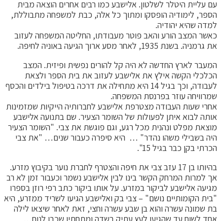
עם עליית היטלר לשלטון. אלישבע כמו רבים אחרים הוצאה מבית
הספר, לימודיה הופסקו ומתוך כל אלה, כבת למשפחה מתבוללת,
למדה שהיא יהודיה.
כאשר המצב הורע והאב פוטר מעבודתו, החליטה המשפחה לעזוב
את גרמניה. בשנת 1935, לאחר מסע ארוך הגיעה באוניה לחיפה.
המעבר לארץ החדשה לא היה קל להורים נפשית ופיזית. המצב
הכלכלי הקשה אילץ את אלישבע לעזוב את בית הספר ולצאת
לעבודה, וכך בגיל 14 היא מתחילה את דרכה בטיפול בילדים והכסף
שמרוויחה עוזר בפרנסת המשפחה.
אחרי שעות העבודה מצטרפת אלישבע לחברותיה הייקיות שמזמינות
אותה לבוא איתן לפעולות של השומר הצעיר. שם בתנועה אלישבע
מוצאת מפלט ונהנית מכל רגע, וגם פוגשת את צבי. "השומר הצעיר
היה בשבילי משהו נהדר" … היא סיפרה כעבור שנים… "את צבי
הכרתי בקן כבר בגיל 15".
בהיותו בן 17 עזב צבי את חיפה והצטרף לחברת נוער בקיבוץ מזרע.
אך למרות המרחק הקשר בינו לבין אלישבע נשמר וכעבור זמן לא רב
מגיעה אלישבע לביקור במזרע. על אותו ביקור כתב רפי רוזן בספרו
"בית הקומותיים נושם" – צבי בק ואלישבע הגיעו לשריד ממזרע, היא
בת שמונה עשרה והוא בן שבע עשרה וחצי, זאת לאחר שיצאו לילה
אחד לשוח עד שהגיעו לעץ עתיק בשדה ומתחתיו שכבו לנוח…