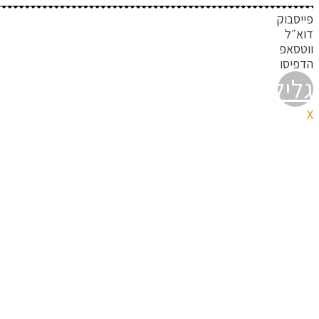
פייסבוק
דוא״ל
ווטסאפ
הדפיסו
גלילה
X
לראש
העמוד