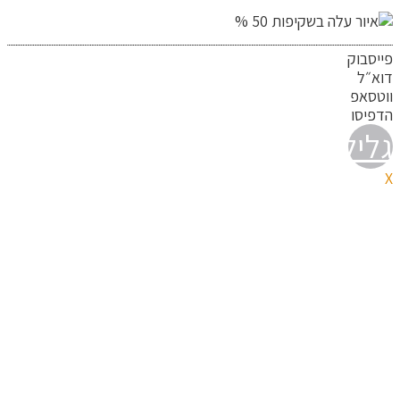
פייסבוק
דוא״ל
ווטסאפ
הדפיסו
גלילה
X
לראש
העמוד