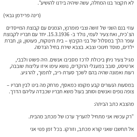
לא תקצור בנו המחלה, עשה שיהיה בידנו להושיע".
(רינה פרידמן גבאי)
עוזי בנם השני של זושה וצבי פומרנץ, הנמנים עם קבוצת המייסדים
הצ'כית, ואח צעיר לעמי, נולד ב- 15.3.1936. יחד עם חבריו לקבוצת
עופר הלך במסלול של בני הקיבוץ – בית תינוקות, פעוטון, גן, חברת
ילדים, מוסד חינוכי וצבא. בצבא שירת בחיל הנדסה.
מגיל צעיר ניחן ביכולת לרכז מסביבו אנשים. היה פשוט ולבבי,
ארטיסט, סובב במעגלי הרוקדים, נושא עימו איזו עליצות שובבה,
רעות ואמונה שהיה בהם לשכך סערת-ריב, לתמוך, להרגיע.
במסעות הנעורים קבע מקומו כמאסף, מרחק מה בינו לבין חבריו –
צופה נופים ואנשים וסוחב בעול משא חבריו שכבדה עליהם הדרך.
מהצבא כתב הביתה:
"רק עכשיו אני מתחיל להעריך ערכו של מכתב מהבית.
אל תחשבו שאני קורא מכתב, וזורקו. בכל זמן פנוי אני