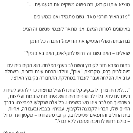
מוציא אותו וקוראו, וזה פשוט משקיט את הגעגועים…."
"מזג האויר חורפי מאד. גשם מתמיד ואנו ממשיכים
באימונים למרות הגשם. אני מתאר לעצמי שגשם זה הגיע
גם הביתה ואולי הפסיקו את הזריעה? החברה כל הזמן
שואלים – האם גשם זה דרוש לחקלאים, האם בא בזמן?"
בתום הצבא חזר לקיבוץ והשתלב בענף הפלחה. הוא הקים בית עם
זיוה לבית בֶּרֶס, מקבוצת "אורן", ונולדו הבנות עינת ודורית. כשחלה
עזב את הפלחה ועבר לעבוד במחלקת התחבורה בקיבוץ הארצי.
"…לא היה צורך להבקיע קליפות ולהפיל מחיצות כדי להגיע לשיחת
רעים עם עוזי. גלוי לב ועיניים היה נושא איתו רוח שובבות ועליצות,
כשהחיוך המלבב אינו מש משפתיו. כל אלה שנקלעו למחיצתו בדרך
החיים שלו, חבריו לקבוצה ולקיבוץ, עמיתיו בצבא ובעבודה, אחיות
בית החולים והרופאים שטיפלו בו, קרובי משפחתו – מקטון ועד גדול
– כולם רחשו לו חיבה ואהבה ללא גבול."