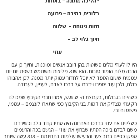
"הליכה מתונה – בוטחת
בלורית בהירה – פרועה
חזות נינוחה – שלווה
חיוך גלוי לב –
עוזי
היו לו לעוזי מלים פשוטות בהן דובב אנשים ומוכנות, וחיוך כן עם
הרבה מלות הומור טובות. הוא שנא מליצות והשתמש בשפת יום יום
עממית ששום הספד לא יוכל לחדור עמוק יותר ממנה. לכן אהבוהו
כולם, ולכן עוד יספרו וידברו על דרכו לאדם, לעניין, לעבודה.
כשהיינו בגבולות, בקבוצת ה- ש.ש.ש, אמרו חברי הקיבוץ שמכולנו
רק עוזי מצדיק את דמות בני הקיבוץ כפי שתארו לעצמם – עממי,
פשוט וחיובי.
כשליוינו את עוזי בדרכו האחרונה היה סתיו קודר בלב וכשירדנו
משם לבדנו ביכה הסתיו שבחוץ את עוזי – הגשם בכה והרעמים
ספקו כפיים ברוב צער והרעישו עולמות בתחינתם – אנא עשה שיותר