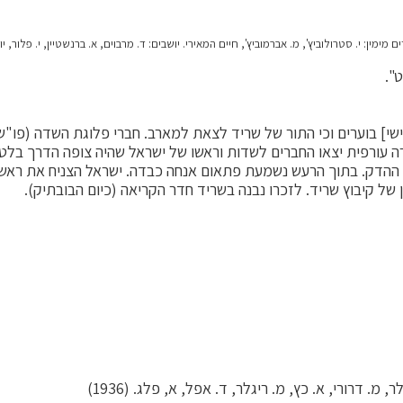
ימין: י. סטרולוביץ', מ. אברמוביץ', חיים המאירי. יושבים: ד. מרבוים, א. ברנשטיין, י. פלור, י
י] בוערים וכי התור של שריד לצאת למארב. חברי פלוגת השדה (פו"ש)
רה עורפית יצאו החברים לשדות וראשו של ישראל שהיה צופה הדרך בל
 ההדק. בתוך הרעש נשמעת פתאום אנחה כבדה. ישראל הצניח את ראשו ל
מ. דרורי, א. כץ, מ. ריגלר, ד. אפל, א, פלג. (1936)