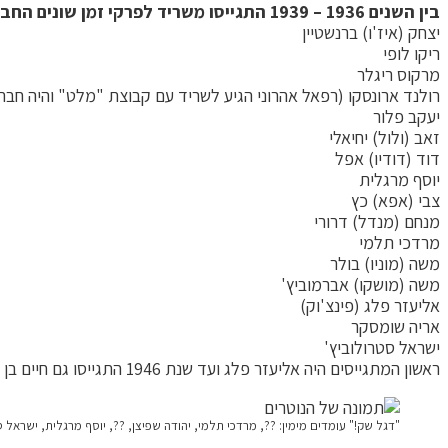
בין השנים 1936 – 1939 התגייסו משריד לפרקי זמן שונים החברים הבאים:
יצחק (איז'ו) ברנשטיין
ריקו לופי
מרקוס ריגלר
רולנד ארונסקו (רפאל אהרוני הגיע לשריד עם קבוצת "מלט" והיה חבר 
יעקב פלור
זאב (ולול) יחיאלי
דוד (דודיו) אפל
יוסף מרגלית
צבי (אפא) כץ
מנחם (מנדל) דרורי
מרדכי תלמי
משה (מוניו) בולר
משה (מושקו) אברמוביץ'
אליעזר פלג (פינצ'וק)
אריה שומסקר
ישראל סטרולוביץ'
ראשון המתגייסים היה אליעזר פלג ועד שנת 1946 התגייסו גם חיים בן יעקב, יוסף דרנגר וצבי מצקביץ'.
"דגל שק!" עומדים מימין: ??, מרדכי תלמי, יהודה שפיצן, ??, יוסף מרגלית, ישראל סטרולו