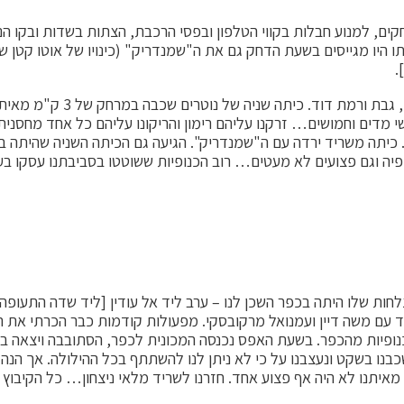
תו היו מגייסים בשעת הדחק גם את ה"שמנדריק" (כינויו של אוטו קטן של
.
מת דוד. כיתה שניה של נוטרים שכבה במרחק של 3 ק"מ מאיתנו.
 מדים וחמושים… זרקנו עליהם רימון והריקונו עליהם כל אחד מחסנית 
נו להתרחק מהמקום 500 מטר והגיעה עזרה. כיתה משריד ירדה עם ה"שמנדריק". הגיעה גם
כנופיה וגם פצועים לא מעטים… רוב הכנופיות ששוטטו בסביבתנו עסקו
חות שלו היתה בכפר השכן לנו – ערב ליד אל עודין [ליד שדה התעופ
 200 – 300 איש. אחרי צעד וינגייט יחד עם משה דיין ועמנואל מרקובסקי. מפעולות קוד
ופיות מהכפר. בשעת האפס נכנסה המכונית לכפר, הסתובבה ויצאה בלי 
 שכבנו בשקט ונעצבנו על כי לא ניתן לנו להשתתף בכל ההילולה. אך הנ