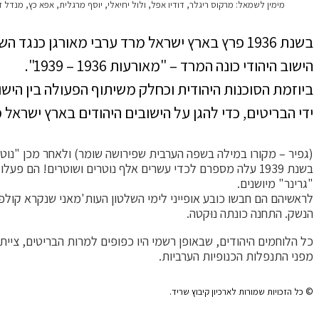
מימין לשמאל: מרקוס ריגלר, דודיו אפל, ולול יחיאלי, יוסף מרגלית, אפא כץ, מנדל דרו
בשנת 1936 פרץ בארץ ישראל מרד ערבי מאורגן כ
הישוב היהודי כונה המרד – "מאורעות 1936 – 1939".
ביוזמת הסוכנות היהודית וכחלק משיתוף הפעולה בין הישו
ידי הבריטים, כדי להגן על הישובים היהודים בארץ ישראל
(גפיר – מקורו במילה בשפה הערבית שפירושה שומר) ולאחר מכן "נוט
"גרינר" מיושנים.
לראשיהם הם חבשו כובע אופייני לימי השלטון העות'מאני שנקרא קולפא
הנשק. התחנה כונתה נוּקטה.
כל הלוחמים היהודים, שבאופן רשמי היו כפופים למרות הבריטים, ציית
מפני התנפלות הכנופיות הערביות.
© כל הזכויות שמורות לארכיון קיבוץ שריד.