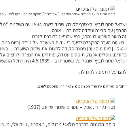
כיתת הכוננות על הטנדר שכונה בפי כל - "שמנדריק". מפקד הכיתה - ריקו לופי. עומדים מ
ישראל סטרולוביץ' הצטרף לקיבוץ שריד בשנת 1934 עם השלמת "מלט".
התחתן עם סבינה ונולדה להם בת – אורה.
זה תאור האירוע בו נהרג, כפי שהופיע בחוברת לזכרו:
"בשעות הערב התקבלה ידיעה כי שדות השעורה של ג'ידה [כיום רמת יש
שטוק" [כיום נווה יער] ניתנה פקודה לחצות את שדות השעורה… בשו
כדורים, נופלים ארצה, תופסים עמדה, פותחים את הנצרה ולוחצים על
ישראל סטרולוביץ' שנפל על משמרתו ב – 4.5.1939 היה החלל הראשון של קיבוץ שריד. לזכרו נבנה בשריד חדר הקריאה (כיום הבובתיק).
לחצו על התמונה להגדלה.
* חברים שמזהים את אחד המצולמים שלא זוהה, מוזמנים להגיב.​
מ. ריגלר וד. אפל – נוטרים שומרי שדות. (1937)
כיתת הכוננות בהרכב מלא: י.מרגלית, ר.אהרוני, ו. יחיאלי, מ. בולר, 