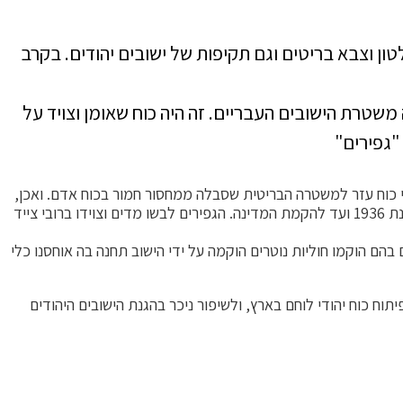
שלטון וצבא בריטים וגם תקיפות של ישובים יהודים. בקרב
משטרת הישובים העבריים. זה היה כוח שאומן וצויד על
"גפירים"
י כוח עזר למשטרה הבריטית שסבלה ממחסור חמור בכוח אדם. ואכן,
בשנת 1939 עלה מספרם לכדי עשרים אלף נוטרים ושוטרים! הם פעלו בהגנה על הישובים היהודים, על דרכי התחבורה ועל מפעלים שונים משנת 1936 ועד להקמת המדינה. הגפירים לבשו מדים וצוידו ברובי צייד
בהם הוקמו חוליות נוטרים הוקמה על ידי הישוב תחנה בה אוחסנו כלי
וח כוח יהודי לוחם בארץ, ולשיפור ניכר בהגנת הישובים היהודים