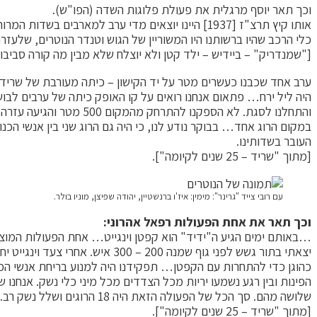
וכך תאר יוסף מרגלית את פעולת פלוגות השדה (הפו"ש).
אותו קיץ תרצ"ז [1937] היינו יוצאים מדי ערב למארבים בשדות המרוחקים, למנוע חבלות בקווי הטלפון ובפסי הרכבת, הצתות בשדות ובקו הנפט…
כלי הרכב שהיו ברשותנו היו המשוריין של הגוש וטנדר הנוטרים, שלעזר
["שמנדריק" – ביידיש – ילד קטן ולא יוצלח שלא מבין מה קורה סביבו]
ערב אחד שכבנו כעשרים מטר על יד הקישון – כיתה מעורבת של שריד, גבת ור
היה ליל ירח… פתאום אנחנו רואים על קו האופק כיתה של ערבים לבושי
והתחלנו לסגת. לא הספק
במקום הרוג אחד… בבוקר נודע לנו, כי היה גם הרוג שני בין אנשי ה
העובר בשדותינו.
[מתוך "שריד – 25 שנים לקיומה"].
עם רובי צייד "גרינר": מימין: איז'ו ברנשטיין, יהודה שפיצן, מוניו בולר.
וכך תאר את אחת הפעולות רפאל אהרוני:
…באותם ימים הגיע ה"ידיד" הוא קפטן וינגייט… אחת הפעולות המוצל
יצאתי בתור גשש לפני גוף שמנה
כהוגן כדי להתחרות עם הקפטן… תפקידנו היה למנוע בריחת אנשי הכנ
הפינות ובין רגע נשמעו יריות מכל הצדדים מכל מיני כלי נשק. אנחנו
שלושה מהם. סך הכל של הפעולה הזאת היה 18 הרוגים ושלל נשק רב. מאיתנו לא היה אף פצוע אחד. חזרנו לשריד מלאי ניצחון… כל הקיבוץ חיכה לנו בדריכות לדעת על מהלך הקרב ותוצאותיו.
[מתוך "שריד – 25 שנים לקיומה"].