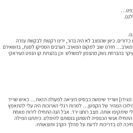
נו).
כדורים. כיוון שהמצב לא היה ברור, ירינו רקטות לבקשת עזרה
 הכיתה השניה שהיתה במארב… חזרנו שוב למקום המארב. הערבים הספיקו לסגת, בהשאירם
 בעיקר בהברחת נשק מהצפון למשולש וכן בהצתת קו הנפט העיראקי
ה מגידו] ושריד שימשה כבסיס היציאה לפעולה הזאת… כאיש שריד
מות כבר הכרתי את הילוכו המהיר של הקפטן… למרות רגלי הארוכות היה עלי להתאמץ
שיתקיפו אותה. מצב רוחנו ירד. אבל הנה התחילו לירות מאחת
ה התחילו אנשי הכנופיה להסתנן בנסותם להימלט. כיתתנו הפילה