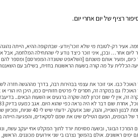
ור רציף של יום אחרי יום.
ה. אעיר רק-לטובת מי שלא זוכר/יודע- שבתקופה ההיא, הייתה נהוגה ל
פור ליום אחר… ובכן, איני זוכר כיצד נודע לי שהתחילה המלחמה, אבל א
גר כיום, ומעיר אותם משנתם [השלאפט שטונדה המפורסם] ומספר להם ש
עה הכללית על מה קורה בשעות הראשונות בחזית, בשילוב עם השאננ
דר האוכל כבו. אני זוכר את עצמי בבהירות רבה, בדרך מההגשה חזרה
! גם במקרה זה, חסרים לי פרטים חזותיים כמו, היכן היו הורי או אחי
ה זה, אין לי שום זכרון למה שקרה ברגעים או השעות הבאים.. בדיעבד 
שהיא נאחזת בכידון, נויה, שהייתה אז בת ש
הד של הבומים, הפעם הטילים שינו את שמם לסקאדים, והפגיעה הייתה 
יום המרכז הבוגר, ובשעה מסוימת יורד לתוך המקלט אחי יעקב עשת, ו
ימים ראשונים. אולם בהמשך נצרבו בי שני אירועים מכוננים. הראשון