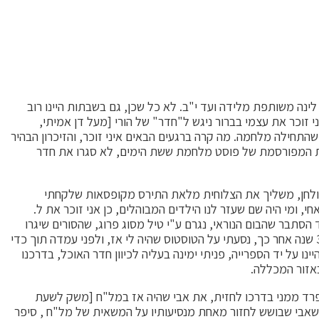
ינה משותפת מלידה ועד י"ב. לא כל שכן, גם בשבתות היינו רוב
ני זוכר את עצמי בברור ניגש ל"חדר" של הורי [מעל דן אמיתי,
התחילה מלחמה. מה קרה ברגעים הבאים איני זוכר, והזיכרון הבהיר
ות המפורסמת של פוסט מלחמת ששת הימים, לא סגרו את חדר
 לשולחן, משליך את הצלוחית מלאת התירס מקופסאות שלקחתי
, ומי היה שם שעזר לנו הילדים המבוהלים, כן אני זוכר את ל.
הסתבר שהבום הנוראי, נגרם ע"י טיל מסוג פרוג, שהסורים שיגרו
בכדי לפגוע ברמת דוד, ופיקששו, למזלנו הם גם פיקששו את חדר האוכל, אחרת שום דבר לא היה נראה כפי שהוא היום. אגב כמעט בדיוק 33 שנה אחר כך, נסעתי על הטוסטוס שהיה לי אז, ולפני עמדה תוך כדי
לוש כמעט. הימים ימי מלחמת לבנון השנייה, והנה, שוב אזעקה. ידעתי שיש לי 40 שניות, ומכיוון שהיינו על יד הספרייה, פניתי ימינה בעליה לכיוון חדר האוכל, בדרכנו
באזור המכללה.
נפרד ממני בדרכו לחזית, את אבי שהיה אז במל"ח [משק לשעת
, שאבי שבושש לחזור מאחת מנסיעותיו על המשאית של מל"ח , סיפר