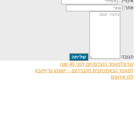
אימייל*
אתר:
תגובה
קודם
למאמר הקודם
היום לפני 40 שנה
למאמר הבא
מכתבים מהבוידעם – ישעיהו עריף
הבא
לוח אירועים