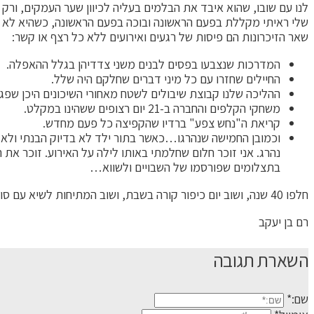
לנו עם שובו, שהוא איבד את הבלמים בעליה לכיוון שער העמקים, ור
שלי ראיתי מקללת בפעם הראשונה ובוכה בפעם הראשונה, כשהיא לא מ
שאר הזיכרונות הם פיסות של רגעים ואירועים ללא כל רצף או קשר:
המדרכות שנצבעו בפסים לבנים משני צדדיהן בגלל ההאפלה.
החיילים שחזרו עם כל מיני דברים שחלקם היה שלל.
ההליכה שלנו קבוצת שיבולים לשטח מאחורי השיכונים היכן שפגע
משחקי הקלפים והחברה ב-21 יום רצופים ששהינו במקלט.
קריאת ה"נחש צפע" ברדיו שהקפיצה כל פעם מחדש.
וכמובן החמישה שנהרגו…כאשר בתור ילד לא בדיוק הבנתי ולא ב
נהרג. אני זוכר חלום שחלמתי באותו לילה על האירוע. זוכר את
בתצלומים שפורסמו של השבויים ולשווא…
חלפו 40 שנה, ושוב יום כיפור קורה בשבת, ושוב המתיחות לשיא עם סוריה. כל כך הרבה דברים השתנו מאז, ולצערי, כה הרבה דברים נשארו בדיוק אותו הדבר וחבל.
רם בן יעקב
השארת תגובה
שם:*