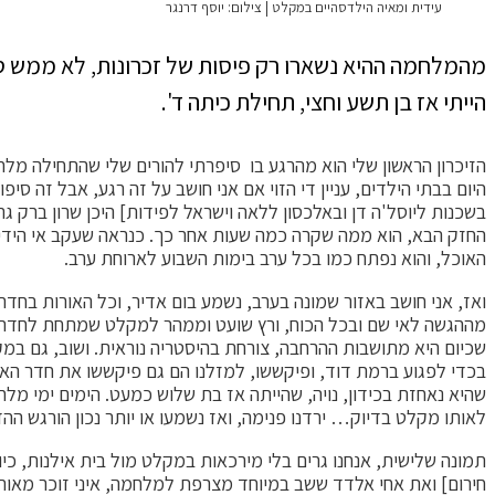
עידית ומאיה הילדסהיים במקלט | צילום: יוסף דרנגר
מהמלחמה ההיא נשארו רק פיסות של זכרונות, לא ממש סיפ
הייתי אז בן תשע וחצי, תחילת כיתה ד'.
הזיכרון הראשון שלי הוא מהרגע בו סיפרתי להורים שלי שהתחילה מלחמ
היום בבתי הילדים, עניין די הזוי אם אני חושב על זה רגע, אבל זה סי
בשכנות ליוסל'ה דן ובאלכסון ללאה וישראל לפידות] היכן שרון ברק 
החזק הבא, הוא ממה שקרה כמה שעות אחר כך. כנראה שעקב אי הידי
האוכל, והוא נפתח כמו בכל ערב בימות השבוע לארוחת ערב.
ואז, אני חושב באזור שמונה בערב, נשמע בום אדיר, וכל האורות בח
מההגשה לאי שם ובכל הכוח, ורץ שועט וממהר למקלט שמתחת לחדר האוכל
שכיום היא מתושבות ההרחבה, צורחת בהיסטריה נוראית. ושוב, גם במקר
לאותו מקלט בדיוק… ירדנו פנימה, ואז נשמעו או יותר נכון הורגש ה
תמונה שלישית, אנחנו גרים בלי מירכאות במקלט מול בית אילנות, כ
חירום] ואת אחי אלדד ששב במיוחד מצרפת למלחמה, איני זוכר מאותם 