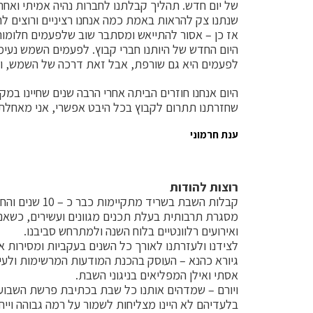
של יום חדש. תהליך קבלתנו לחברות נהיה אמיתי ואחרי
שנתנו צק להראות באמת כמה אנחנו רציניים ורוצים לחז
אז כן – אסור להתייאש ומסתבר שוב שלפעמים חלומו
היום החדש של היותנו חברי קבוץ. לפעמים השמש נעימ
לפעמים היא גם שורפת, אבל זאת דרכה של השמש, וה
היום אנחנו חוזרים הביתה אחרי הרבה שנים שחיינו במקו
שחזרתנו תתרום לקבוץ בכל היבט אפשרי, אני מאחלת ל
ענת חרמוני
רוצות להודות
קבלות השבת בשריד מתקיימות כבר כ – 10 שנים והחודש מתחילה השנה ה 11.
מסגרת תרבותית בעלת תכנים מגוונים ועשירים, כשאנו
ואירועים רלוונטיים בלוח השנה ולמתרחש סביבנו.
לצידנו ולעזרתנו לאורך כל השנים בעקביות ומסירות אי
גיורא כהנא – העוסק בהכנת המודעות המרשימות ולעיתי
אסתי ואילן המפליאים בניגוני השבת.
ויורם – שמדהים אותנו כל שבת בכתיבת פרשת השבוע
בלעדיהם לא היינו מצליחות לשמור על רמה גבוהה וייחו