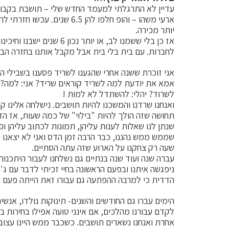
עדיין לא התרגלתי למעמד החדש שלי – תושבת בקבוץ.
ארעי משהו – והופ חלפו להן 5
יותר מכירה.
אז כן בלי ששמנו לב, או יות
לחברות. עם בית בלי בית אבל מקבל אותנו בחזרה הבי
אני זוכרת ששנה אחרי שהגענו לשריד פסענו בשבילי הקב
אמא את יודעת למה לשריד קוראים שריד? אני: למה? ויה
לשרוד? יהלי: להשתדל לא למות !
ואנחנו שרדנו והמשכנו להיות תושבים. נישלחה אלינו
תחושה שזה הולך להיות "בילוי" של כמה שעות, אז הזמ
שנתן לנו שאלות לענות עליהן, תמונות לכתוב עליהן ופ
שממש ממש נהננו, כבר הרבה זמן הדס ואני לא יצאנו י
שעה רק צחקנו על הארוע שזה עתה הסתיים.
עברה שנה ועוד שנה בנתיים גם נשלחנו לעבור היתכנו
ניפגשה איתנו ובפעם הראשונה בחיי זכיתי לדבר עם ג'
הדדית כי למרבה ההפתעה גם עבורו זאת הייתה פעם ר
הימים עברו גם החודשים והשנים- תינוקות נולדו, אנשי
לקדם עבורנו מהלכים, אם אינני טועה אפילו בחירות ב
אחרת ואנחנו נשארים תושבים. כשכבר ממש היינו עצו