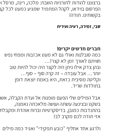
ברצוננו להודות לתורניות השבת: מלכה, רינה, מרסל וסת
הפרסום בוידאו, לקהל המתמיד שמגיע כמעט לכל קבל
בקשותינו. תודה!
שבי, זמירה, רעיה ועירית
חברים חדשים יקרים!
כמה סובלנות ואולי גם לא מעט אכזבות ומפחי נפש
חוויתם לאורך זמן לא קצר!…
ובהן צדק אילו ניתן היה לקצר היה יכול להיות טוב
יותר… אבל עובדה – זה קרה סוף – סוף…
וקליטה מסיבית כזאת, היא באמת יוצאת דופן
בתולדות שריד.
אבל המילים שלי הפעם מופנות אל ועדת הקבלה, אשר
בשקט ובצינעה עשתה ועושה מלאכתה נאמנה,
בהתנדבות כמובן, בדיסקרטיות וברוח אוהדת ומקבלת.
אזי תודה לכם מקרב לב!
ולרגע אחד אחליף "כובע תפקידי" ואגיד כמה מילים