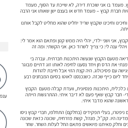
 מעמד בו אני שוכרת דירה, לא שייכת עד הסוף, מעמד
6. שנים. עכשו חזרתי להיות חברת קבוץ – מעמד חדש או בעצם ישן שאותו אני הרבה
ר נכון 6 שנים ישבנו וחיכינו וחיכינו וחיכינו שקבוץ שריד יחליט שהוא מחליט לקבל אותנו
תה.
וץ, אני ושני ילדי, יהלי היה ממש קטן ופתאם הוא אמר לי:
לי ענה לי: כי צריך לשרוד כאן. אני הקשתי: ומה זה
 קריאה מטעם הקבוץ שנעשה היתכנות חברתית. עברה בי
נתי את הדס חן ויחד נסענו לחיפה לאותו זוג דתיים מבוגר
גישה עם פסיכולוג. היה קצת הזוי אבל חייבת להודות
חד ליום כייף שכזה. כשנכנסנו לאוטו בסיום המבחנים רבע
ת כלכלית, היתכנות פנסיונית, וועדת קבלה מטעם הקבוץ
רי- חבר קבוץ שאף פעם לא דיבר איתי. ההתרגשות הייתה
ענפי
אשונה שהוא מדבר איתי.
ם ניפטרו, בעלי תפקידים (בחלקם) התחלפו, חברי קבוץ ניסו
מדינה היו. קק"ל, מנהל, קשת מזרחית, שכונה כזאת שכונה
בים וחלק מאיתנו מיואשים פתאם החל לעלות השחר. שחר