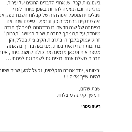
בשם צוות קבל"ש: אחרי הדברים החמים של עירית
מרגישה חובה נעימה להודות באופן מיוחד לעדי
שבלעדיו המפעל היפה הזה של קבלות השבת ספק אם
היה מתקיים בהתמדה כזן וברצף. סיימנו שנה ואנו
בפיתחה של שנה חדשה. זו הזדמנות לומר לך תודה
מיוחדת על תרומתך לתרבות שריד.המושג "תרבות"
חרוט עמוק בלבך הן בתרבות הקיבוצית בכלל, והן
בתרבות השרידאית בפרט. אני גאה בדרך בה אתה
מטפח אות ומכאן מזמינה את כולנו לחשוב ביחד, איזה
תרבות משלנו אנחנו רוצים גם לשמר וגם לפתח!…
ובצוותא, יחד אתכם הנקלטים, נפעל למען שריד שטוב
להיות שייך אליה !!!
שבת שלום,
והמשך קליטה מוצלחת
רעיה נימרי