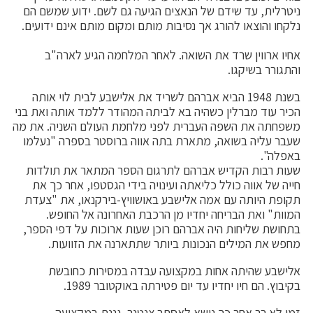
ניטרלית, עד שידם של הנאצים הגיעה גם לשם. ידוע שמשם הם
נלקחו והוצאו להורג אך נסיבות מותם ומקום מותם אינם ידועים.
אחיו ארווין שרד את השואה. לאחר המלחמה הגיע לארה"ב
והתגורר בשיקגו.
בשנת 1948 הביא אברהם לשריד את אלישבע לבית לוי אותה
הכיר עוד מברלין כשהיה בא לביתה המהודר ללמד אותה ואת בני
משפחתה את השפה העברית לפני מלחמת העולם השניה. את מה
שעבר עליה בשואה, מתארת בתה אווה ברוסטר בספרה "נעלמו
באפלה".
שעות רבות הקדיש אברהם לתרגום הספר המתאר את תולדות
חייה של אווה כולל כליאתה ועינויה בידי הגסטפו, אחר כך את
תקופת היותה עם אמה אלישבע באושוויץ-בירקנאו, את "צעדת
המוות" ואת הבריחה יחדיו מן הרכבת האחרונה אל החופש.
בתחושת שליחות היה אברהם רוכן שעות ארוכות על דפי הספר,
מחפש את המילים הנכונות ביותר שתתארנה את הזוועות.
אלישבע שהיתה אחות במקצועה עבדה במסירות כחובשת
בקיבוץ. הם חיו יחדיו עד יום פטירתה באוקטובר 1989.
זמן לא רב אחר כך נישא לאסתר צנטנר. גננת במקצועה.