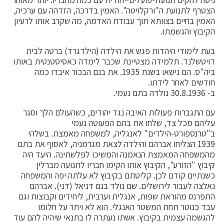
הצטרף לתנועת ה"ורקלויטה". האמין בדרכה, הזדהה עם ערכיה,
האמין בחיים בצוותא תוך עבודת האדמה, מה שקרב אותו לרעיון
הקיבוץ והגשמתו.
בעת לימודי היהדות פגש את הִילְדה (הילדגרד) ברטה לבית
דויטשלנד. תלמידה מצטיינת שכבר לימדה כאסיסטנטית באותו
ביה"ס. הם נישאו בשנת 1935. את בנם הבכור איבדו כמה
חודשים לאחר לידתו.
ב- 30.8.1936 נולדה בתם נעמי.
עם התגברות פעולות האיבה נגד יהודים, כשהעולם הלך וסגר
עליהם מכל צד, שלחו את בתם הפעוטה נעמי
ב"טרנספורט-הילדים" לאנגליה, למשפחה מאמצת. בשלהי
1939 הצליחו אברהם והילדה לצאת מגרמניה, לאסוף את בתם
מהמשפחה המאמצת הנאמנה והמשיכו לפלשתינה. היעד היה
קיבוץ "הזורע", הקיבוץ אותו הקימו חבריו לתנועה מברלין
כשנתיים קודם לכן. קליטתם בקיבוץ לא עלתה יפה והמשפחה
נאלצה לעבור לירושלים. שם נולד בנם דניאל (דני). אברהם
התפרנס מהוראת שפות, אנגלית וערבית, ליחידים וקבוצות וגם
עבד כנוטר תחת המשטר האנגלי. הוא לא ויתר על חלומו
להגשמה עצמית בקיבוץ. אשתו נעתרה לו בתנאי שיהיה להם עוד