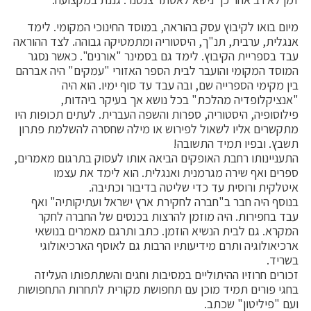
מיום בואו לקיבוץ עסק בהוראה, במוסד החינוכי המקומי. לימד
אנגלית, ערבית, תנ"ך, היסטוריה ומתמטיקה גבוהה. לצד ההוראה
עבד בספריית הקיבוץ. לימד גם בסמינר "אורנים". כאשר נסגר
המוסד המקומי והועבר לבית הספר האזורי "עמקים" היה אברהם
בין מקימי הספרייה שם, ובה עבד עד סוף ימיו. הוא היה
"אנציקלופדיה מהלכת" בכל נושא אך בעיקר ביהדות,
פילוסופיה, היסטוריה, ספרות והשפה העברית. לעתים תכופות היו
מתקשרים אליו לשאול לפירוש או מילה שחסרה להשלמת פתרון
תשבץ. ובפיו תמיד התשובה!
התעניינותו רחבת האופקים הביאה אותו לעסוק בתרגום מאמרים,
ספרים ואף שירה מגרמנית ואנגלית. הוא לימד את עצמו
איטלקית ורוסית עד כדי שליטה בדיבור וכתיבה.
בנוסף היה חבר ב"חברה לחקירת ארץ ישראל ועתיקותיה" ואף
עבד בחפירות. היה מוזמן להרצות בכנסים של החברה לחקר
המקרא. גם לבית הנשיא הוזמן. כתב ותרגם מאמרים בנושאי
ארכיאולוגיה ותרם מידיעותיו הרבות גם לאוסף הארכיאולוגי
בשריד.
זכורים חרוזיו ההיתוליים במסיבות וחגים והשתתפותו העליזה
בחגי פורים תמיד מוכן עם תחפושת מקורית לתחרות התחפושות
ועם "פיליטון" שכתב.