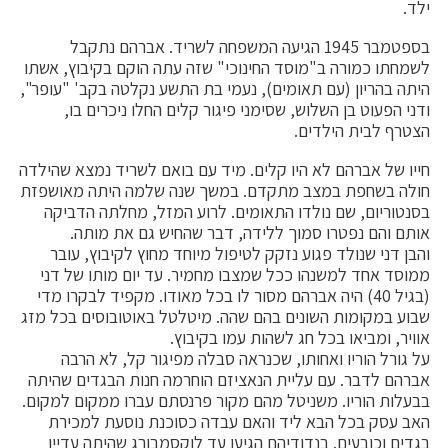
ילד.
בספטמבר 1945 הגיעה המשפחה לשריד. אברהם נתקבל
לשמחתו כמורה ב"מוסד החינוכי" שזה עתה הוקם בקיבוץ, אשתו
היתה בהריון (עם תאומים), נעמי בת התשע נקלטה בקב' "עופר",
ודני הפעוט בן השלוש, שסימני פיגור קלים החלו ניכרים בו,
הצטרף לבית הילדים.
חייו של אברהם לא היו קלים. מיד עם בואם לשריד נמצא שהילדה
חולה בשחפת במצב מתקדם. במשך שנה שלמה היתה מאושפזת
בסנטוריום, שם נולדו התאומים. לרוע המזל, מחלתה הדביקה
אותם והם נפטרו סמוך ללידה, דבר שהחיש גם את מותה.
והבן דני שנולד פגוע נזקק לטיפול מיוחד מחוץ לקיבוץ, עובר
ממוסד אחד למשנהו ככל שמצבו מחמיר. עד יום מותו של דני
(בגיל 40) היה אברהם מסור לו בכל מאודו. מקפיד לבקרו מדי
שבוע במקומות השונים בהם שהה. מיטלטל באוטובוסים בכל מזג
אוויר, ומביאו בכל חג לשהות עמו בקיבוץ.
על גורל הוריו ואחותו, שכנראה סבלה מפיגור קל, לא הרבה
אברהם לדבר. עם עליית הנאציזם הוחרמה חנות הבגדים שהיתה
בבעלות הוריו. משניטל מהם מקור פרנסתם עברו ממקום למקום.
האב עסק בכל הבא ליד והאם עבדה כסוכנת נוסעת למכירת
בגדים וכובעים. בנדודיהם הגיעו עד לוקסמבורג שהיתה עדיין