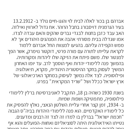
אברהם בן בכור לאלה לבית לוי והוגו-חיים נולד ב- 13.2.1912
בעיר הגרמנית דויסבורג בחבל הרוהר. אח גדול לארווין ואילזה.
האב עבד כזבן בחנות לבגדי גברים שהקים והאם עבדה לצדו.
אמו שגדלה בבית מסורתי אהבה את המנהגים היהודים אך לא
ממש הקפידה עליהם. בהגיעו למצוות החל אברהם ללמוד
לקראת עלייתו לתורה עם מורה פרטי, דוקטור נוימרק, אשר הפך
למנטור שלו. משם פיתח את הזיקה שלו ליהדות ומקורותיה.
בהמשך פנה ללימודי יהדות ואף הוסמך לרב. עד יומו האחרון
המשיך לעסוק בחקר ההיסטוריה היהודית, מקרא, תיאולוגיה
ופילוסופיה. לצד אלה נמשך לעיסוק במחקר הארכיאולוגי של
ארץ ישראל ככלל ושל "שריד המקראית" בפרט.
בשנת 1930 כשהיה בן 18, התקבל לאוניברסיטת ברלין ללימודי
פילוסופיה, מתמטיקה ושפות שמיות.
ב- 1934, זמן קצר אחרי עליית השלטון הנאצי, נאלץ להפסיק את
כל לימודיו האקדמיים. הוא פנה ללימודי היהדות בביה"ס הגבוה
"חכמת ישראל" בברלין בו למדו זה לצד זה רבנים ומדענים.
נטייתו האידאולוגית היתה לסוציאליזם ואחוות-הפועלים והוא אף
ניסה להקים תנועת-פועלים-יהודית עם כמה מחבריו. יותר מאוחר