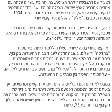
הצעיר שם התגבשה זיקתה הציונית. בהיותה בת עשרים עלתה עם
אחדים מחבריה לארץ ישראל. תחילה הם התיישבו בחדרה חולמים
להקים קיבוץ עצמאי, אך בסופו של דבר הצטרפו בשנת 1934
במסגרת קבוצת "מלט" להשלים את קיבוץ שריד.
לאה, בחורה יפיפייה, חייכנית ושמחה קשרה את חייה עם מנדל
ויסבוך, אותו הכירה כנערה צעירה בעיירה מרקולשט, ביחד הם הלכו
לפעולות השומר הצעיר וביחד עלו ארצה.
זמן קצר אחרי בואה לשריד נשלחה ללמוד טיפול בתינוקות
"בהדסה" ירושלים. בשובה החלה לעבוד בבית התינוקות בקיבוץ.
היתה זו עבודה מקצועית ותובענית. במדים צחורים ומעומלנים
ובהקפדה על ניקיון והיגיינה. תחת ידיה היה בית התינוקות מבריק
בניקיונו ובריחו הסטרילי. "סטרילי" גם ביחסים שבין ההורים לילדיהם
– על המותר והאסור בין כותלי בית התינוקות.
במבט לאחור נראים הכללים שהיו נהוגים אז נוקשים ומחמירים, אך
באותם זמנים הסמכות הכמעט בלעדית היתה נתונה בידיה של
מטפלת התינוקות "המקצועית" וההורים סמכו עליה. לאה אהבה את
עבודתה מאוד והתמידה בה לאורך שנים. בראיון שעשו עימה לעלון
הקיבוץ בהיותה בת 75, סיפרה: