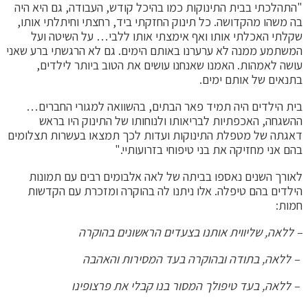
"התהלכתי בבית התינוקות כמו בהיכל קודש, העבודה, גם היא היה
בה משהו מהקדושה. כל תינוק החזקתי ביד, רחצתי וחיתלתי אותו,
שקלתי האכלתי אותו ואף אימצתי אותו ללבי… על השיטה ועל
המשתמע ממנה לא ערערנו באותם הימים. גם לא הרגשתי ברע שאני
עושה לאמהות. האמנו שאנחנו עושים את הטוב ביותר לילדים,
בתנאים של אותם ימים.
בית הילדים היה תמיד פאר הבתים, בהשוואה למגורי החברים…
ההשגחה, האכפתיות לבריאותו ולנוחותו של התינוק היו בראש
דאגתה של מטפלת התינוקות ועדות לכך תמצאו בעשרות תצלומים
בהם אני מחזיקה את בני טיפוחי בזרועותיי."
לאורך השנים נאספו בביתה של לאה אלבומים רבים עם תמונות
הילדים בהם טיפלה. אלו ניתנו לה בהוקרה ומזכרת עם הקדשות
חמות:
– ללאה, שליווית אותנו בצעדים הראשונים בהוקרה
– ללאה, בתודה ובהוקרה בעד המסירות והאהבה
– ללאה, בעד טיפולך המסור בנו קבלי את פרצופינו