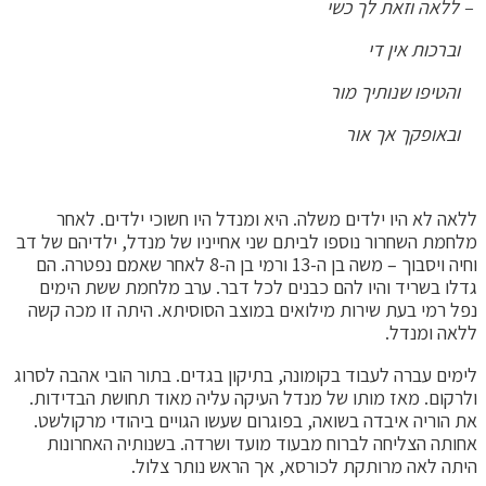
– ללאה וזאת לך כשי
וברכות אין די
והטיפו שנותיך מור
ובאופקך אך אור
ללאה לא היו ילדים משלה. היא ומנדל היו חשוכי ילדים. לאחר
מלחמת השחרור נוספו לביתם שני אחייניו של מנדל, ילדיהם של דב
וחיה ויסבוך – משה בן ה-13 ורמי בן ה-8 לאחר שאמם נפטרה. הם
גדלו בשריד והיו להם כבנים לכל דבר. ערב מלחמת ששת הימים
נפל רמי בעת שירות מילואים במוצב הסוסיתא. היתה זו מכה קשה
ללאה ומנדל.
לימים עברה לעבוד בקומונה, בתיקון בגדים. בתור הובי אהבה לסרוג
ולרקום. מאז מותו של מנדל העיקה עליה מאוד תחושת הבדידות.
את הוריה איבדה בשואה, בפוגרום שעשו הגויים ביהודי מרקולשט.
אחותה הצליחה לברוח מבעוד מועד ושרדה. בשנותיה האחרונות
היתה לאה מרותקת לכורסא, אך הראש נותר צלול.