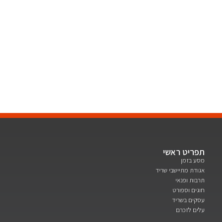
אתם מוזמנים להתעדכן בפעילויות המתוכננות
תוכנית פעילות
המועדון
תפריט ראשי
מסע בזמן
אגודת מתיישבי שריד
תרבות ופנאי
חוגים וספורט
עסקים בשריד
עלים לזכרם