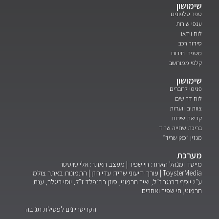
שימושון
ספר טלפונים
ענפי שירות
לוח וידאו
סידור רכב
מספרי חירום
קלפי ממוחשב
שימושון
פנימי לחברים
לוח דרושים
צוותים וועדות
קריאת שירות
בריכת שחייה שריד
מגזין ״כאן שריד״
מערכת
מייסד ומנהל האתר: חי שפיר | מעצב האתר: אלי טויסטר
ToysterMedia |
עורך ידיעוני שריד: עדי רוזן | התמונות באתר צולמו
ע"י: יוסף דרנגר ז"ל, יאיר חרמוני, סוזן רוזנפלד ז"ל, יוסי ריגלר, ענת
חרמוני, חי שפיר ואחרים
הקריטריונים לפסילת תגובה