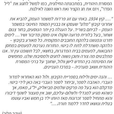
המסורת היהודית, במתכונתה החילונית, כמו למשל לחגוג את "ליל
הסדר", ויזם את חג הקציר ואת ראש השנה לאילנות.
"…. קיץ 1934. באתי עם זוג פרדות למשמר העמק, להביא את
אחרוני קיבוץ "מלט" שעסקו אז בבניין המוסד החינוכי במשמר
העמק – לביתם בשריד. על העגלה בין יתר הנוסעים, בחור צנום
ושחור, בעל בלורית פרועה שקולו אינו פוסק מדיבור ושיר… לימים
חזרנו ונפגשנו בלהקת החובבים המקומית. כל מאורע בקיבוץ –
הלהקה משתדלת לתת לו ביטוי. החזרות נערכות לפעמים במחסן
התבואות, לפעמים בבית המדגרות, בחשאי, לבל תשופנו עין זר. אנו
מתלבטים מה צורה ותוכן נשווה לחגים ולמסיבות שלנו. מחפשים
את הסינתזה בין החדש לישן וולול, שחונך על ברכי המסורת
היהודית ושאב מערכיה – במרכז העניינים.
… והנה ימים ולילות בספריית הקיבוץ. ולול הוא האחראי למדור
העברי. האהבה לספר, וביחוד לספר העברי באה כאן לידי ביטוי.
מדקלם הוא בעל פה פרקים שלמים מביאליק, יל"ג, מאפו, אך
כשהוא מגיע למנדלי ולשלום-עליכם, שוב אין מעצור לשטף דיבורו
והוא מתחיל לספר זכרונות מאז היותו ילד בן חמש ואביו עוטפו
בטלית ונושאו לחדר ללמוד תורה. …"
(יעקב פלור)