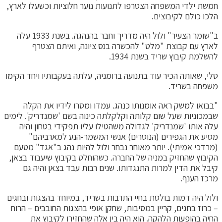
חמשת ילדי המשפחה הצטרפו לתנועות נוער חלוציות וכשעלו לארץ,
הלכו כולם לקיבוצים.
ב"שומר הצעיר" ולול היה מדריך וחבר בהנהגה. בשנת 1933 עלה
לארץ עם קבוצת "מלט" להכשרה בנס ציונה, ואיתם הצטרף
להשלמת קיבוץ שריד בשנת 1934.
סלי, שאותה הכיר עוד בתנועה ברומניה, עלתה בעקבותיו ויחד הקימו
משפחה בשריד.
"בבואו למשק ראה אומנותו כנהג. עמדו ומסרו לידיו את הקלה
שבמכוניות שעל שום קלותה וקלקלתה כינוה בשם 'שמנדריק'. לימים
עלה אותו 'שמנדריק' לגדולה משהטילו עליו תפקידי בטחון והיה
מסיע את הגפירים (הנוטרים) אנשי המשמר-הנע למארביהם"
(מרדכי אמיתי). יותר מאוחר נבחר ולול להיות נהג ב"אגד" מטעם
הקיבוץ שהחזיק במניה של החברה. כשהוחלט בקיבוץ שיעבוד בצאן,
קיבל את הדין למרות התנגדותו. שנים רבות עבד בצאן והיה גם
מרכז הענף.
ולול היה דמות בולטת בחיי התרבות בשריד, במיוחד בהצגות ובחגים
– כרוז בחגים, קריין במסיבות, שחקן אופי בהצגות החובבים – הרוח
החיה בהופעות הלהקה. הוא היה בין אלה שהחזירו לקיבוץ את