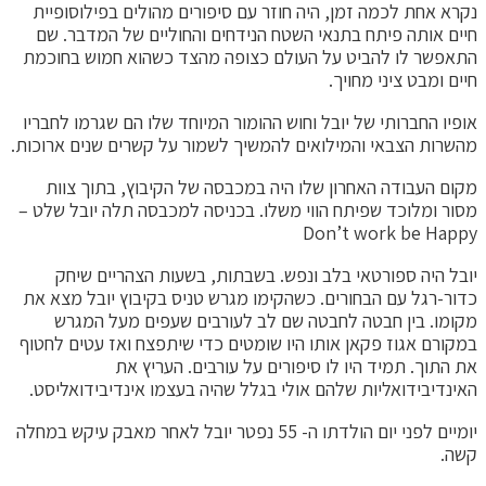
נקרא אחת לכמה זמן, היה חוזר עם סיפורים מהולים בפילוסופיית
חיים אותה פיתח בתנאי השטח הנידחים והחוליים של המדבר. שם
התאפשר לו להביט על העולם כצופה מהצד כשהוא חמוש בחוכמת
חיים ומבט ציני מחויך.
אופיו החברותי של יובל וחוש ההומור המיוחד שלו הם שגרמו לחבריו
מהשרות הצבאי והמילואים להמשיך לשמור על קשרים שנים ארוכות.
מקום העבודה האחרון שלו היה במכבסה של הקיבוץ, בתוך צוות
מסור ומלוכד שפיתח הווי משלו. בכניסה למכבסה תלה יובל שלט –
Don’t work be Happy
יובל היה ספורטאי בלב ונפש. בשבתות, בשעות הצהריים שיחק
כדור-רגל עם הבחורים. כשהקימו מגרש טניס בקיבוץ יובל מצא את
מקומו. בין חבטה לחבטה שם לב לעורבים שעפים מעל המגרש
במקורם אגוז פקאן אותו היו שומטים כדי שיתפצח ואז עטים לחטוף
את התוך. תמיד היו לו סיפורים על עורבים. העריץ את
האינדיבידואליות שלהם אולי בגלל שהיה בעצמו אינדיבידואליסט.
יומיים לפני יום הולדתו ה- 55 נפטר יובל לאחר מאבק עיקש במחלה
קשה.