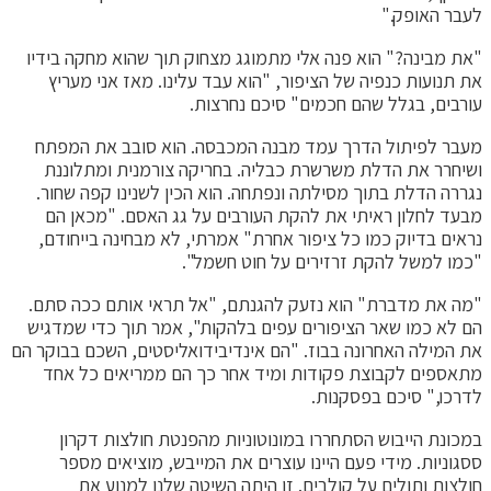
לעבר האופק."
"את מבינה?" הוא פנה אלי מתמוגג מצחוק תוך שהוא מחקה בידיו
את תנועות כנפיה של הציפור, "הוא עבד עלינו. מאז אני מעריץ
עורבים, בגלל שהם חכמים" סיכם נחרצות.
מעבר לפיתול הדרך עמד מבנה המכבסה. הוא סובב את המפתח
ושיחרר את הדלת משרשרת כבליה. בחריקה צורמנית ומתלוננת
נגררה הדלת בתוך מסילתה ונפתחה. הוא הכין לשנינו קפה שחור.
מבעד לחלון ראיתי את להקת העורבים על גג האסם. "מכאן הם
נראים בדיוק כמו כל ציפור אחרת" אמרתי, לא מבחינה בייחודם,
"כמו למשל להקת זרזירים על חוט חשמל".
"מה את מדברת" הוא נזעק להגנתם, "אל תראי אותם ככה סתם.
הם לא כמו שאר הציפורים עפים בלהקות", אמר תוך כדי שמדגיש
את המילה האחרונה בבוז. "הם אינדיבידואליסטים, השכם בבוקר הם
מתאספים לקבוצת פקודות ומיד אחר כך הם ממריאים כל אחד
לדרכו," סיכם בפסקנות.
במכונת הייבוש הסתחררו במונוטוניות מהפנטת חולצות דקרון
ססגוניות. מידי פעם היינו עוצרים את המייבש, מוציאים מספר
חולצות ותולים על קולבים. זו היתה השיטה שלנו למנוע את