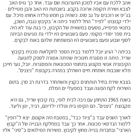
אהב ללכת עם אביו למכון התערובות שם עבד. אחר כך גויס האב
לצבא ושירת תקופה ארוכה בקבע. בשבתות היו האב והבן מטיילים
בג'יפ או רוכבים על גב סוס. כשהיה בן חמש נולדה אחותו מיכל. עם
ילדי קבוצתו "לפיד" החל ללמוד כיתה א' בקיבוץ נגבה, השכן,
בתנאי פנימייה, נוסעים במשאית של הקיבוץ, כי בגת עוד לא היה
בית ספר יסודי מקומי. פעם בשבועיים היו ילדי גת מגיעים הביתה
לסוף שבוע ופעם בשבועיים היו המשפחות שלהם באות לבקרם.
בכיתה י' הגיע יובל ללמוד בבית הספר לחקלאות מכנית בקיבוץ
שריד. היתה זו מסגרת חינוכית שהיתה אמורה לספק לתנועה
הקיבוצית אנשי מקצוע בתחומי המכונאות והמסגרות. יובל, נער חייכן
מלא שובבות ושמחת חיים השתלב במהרה בקבוצת "ניצנים".
בצבא שירת בחיל תותחנים כקצין והשתחרר בדרגת רב סרן. בתום
השירות לקח הפוגה ועבד במפעלי ים המלח.
בשנת 1965 התחתן עם ניבה לבית לופי, בת קיבוץ שריד, גם היא
מקבוצת "ניצנים". הם הקימו בית ונולדו ילדיהם, רביד, ינון וליעד.
לאורך השנים עבד ב"ציוד כבד", במטבח היה אקונום. יצא ל"רופין"
ללמוד הנדסאי מכונות. אחר כך עבד במחלקת הבנייה של ה"קבוץ
הארצי" ובחברות בנייה מחוץ לקיבוץ. משירות המילואים ב"סיני" אליו