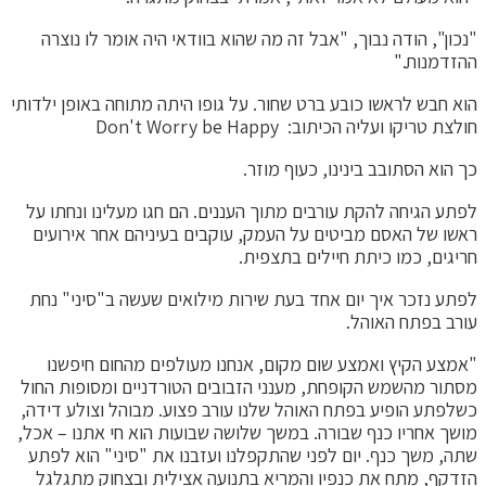
"נכון", הודה נבוך, "אבל זה מה שהוא בוודאי היה אומר לו נוצרה
ההזדמנות."
הוא חבש לראשו כובע ברט שחור. על גופו היתה מתוחה באופן ילדותי
חולצת טריקו ועליה הכיתוב: Don't Worry be Happy
כך הוא הסתובב בינינו, כעוף מוזר.
לפתע הגיחה להקת עורבים מתוך העננים. הם חגו מעלינו ונחתו על
ראשו של האסם מביטים על העמק, עוקבים בעיניהם אחר אירועים
חריגים, כמו כיתת חיילים בתצפית.
לפתע נזכר איך יום אחד בעת שירות מילואים שעשה ב"סיני" נחת
עורב בפתח האוהל.
"אמצע הקיץ ואמצע שום מקום, אנחנו מעולפים מהחום חיפשנו
מסתור מהשמש הקופחת, מענני הזבובים הטורדניים ומסופות החול
כשלפתע הופיע בפתח האוהל שלנו עורב פצוע. מבוהל וצולע דידה,
מושך אחריו כנף שבורה. במשך שלושה שבועות הוא חי אתנו – אכל,
שתה, משך כנף. יום לפני שהתקפלנו ועזבנו את "סיני" הוא לפתע
הזדקף, מתח את כנפיו והמריא בתנועה אצילית ובצחוק מתגלגל