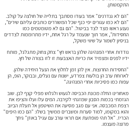
התקמטותן.
"הם לא גנדרנים" אמר בעודו מסתבך בתלייה של חולצה על קולב.
"הם לא כמו עגורים יפי כנף שכל המשוררים כותבים עליהם שירים",
נענע ראשו מצד לצד בביטול. "הם גם לא מטומטמים כמו
החסידות", אמר תוך שנעמד על רגל אחת, ידיו מתרוממות לצדדים
בניסיון לשמור על שיווי משקל,
נודדות אחרי המנהיגה שלהן בראש חץ" צחק צחוק מתגלגל, מותח
ידיו לפנים ומצמיד את כריות האצבעות זו לזו בצורה של חץ.
"החסידות החרוצות. אין להן זמן לחלוץ את הנעל היחידה שלהן.
לארוחת ערב הן בולעות צפרדע, ישנות עם נעלים, ובבוקר, הופ, הן
עפות כמו פסיכיות אחרי המנהיגה."
מאחורינו החלה מכונת הכביסה לגעוש ולגלוש מפלי קצף לבן. שוב
הגזמתי בכמות הסבון שמזגתי לקירבה. המים עלו ועלו והציפו את
רצפת המכבסה. אני עם מגב מסיעה את השיטפון אל תעלת הביוב
והוא במקומו, למוד סערות ומשברים ממשיך בשלו: "הם כמו הִיפִּים"
הכריז. "אל תהי מופתעת אם תראי עורב עם עגיל באוזן" גיחך
מרוצה מעצמו.