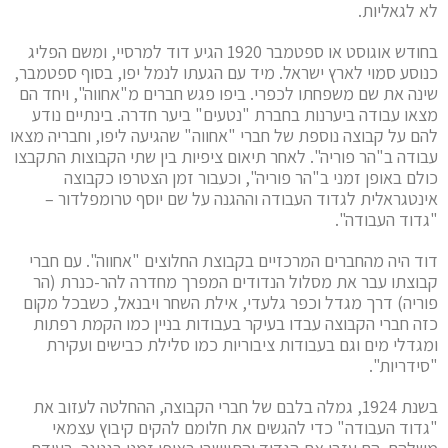
לא לגאליות.
בחודש אוגוסט או ספטמבר 1920 הגיע דוד למרסיי, ומשם הפליג
כנוסע סמוי לארץ ישראל. מיד עם הגעתו לנמל יפו, בסוף ספטמבר,
שינה את שם משפחתו לכפרי. ביפו פגש חברים מ"אחווה", ויחד הם
מצאו עבודה ביערנות בחברת "נטעים" ביער חדרה. בינתיים נודע
להם על קבוצה נוספת של חברי "אחווה" שהגיעה ליפו, וחבריה מצאו
עבודה ב"הר פוריה". לאחר תיאום ציפיות בין שתי הקבוצות התקבצו
כולם באופן זמני ב"הר פוריה", וכעבור זמן הצטרפו כקבוצה
אינטגראלית לגדוד העבודה וההגנה על שם יוסף טרומפלדור –
"גדוד העבודה".
דוד היה מהחברים המרכזיים בקבוצת החלוצים "אחווה". עם חברי
קבוצתו עבר את מסלול הנדודים המפרך מחדרה להר-כנרת (הר
פוריה) דרך מגדל וכפר גלעדי, אילת השחר ויבנאל, כשבכל מקום
כזה חברי הקבוצה עבדו בעיקר בעבודות בניין כמו הקמת רפתות
ומגדלי מים וגם בעבודות ציבוריות כמו סלילת כבישים ועקירת
"סידריות".
בשנת 1924, גמלה בלבם של חברי הקבוצה, ההחלטה לעזוב את
"גדוד העבודה" כדי להגשים את חלומם להקים קיבוץ עצמאי