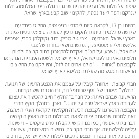
סיפור על חלום של נערים יהודים שבגרו בגולה בימי המלחמה. חלום
שנרקם והפך ליעד נכסף, להקים יישוב קבע בארץ ישראל.
בהיותו בן 17, לקראת סיום לימודיו בגימנסיה, החליט ביחד עם
שלושה מתלמידי כיתתו להקים גרעין לפעולה סוציאליסטית-ציונית
בארץ ישראל. הארבעה – צבי גולומביק, דוד (קוקלה) כפרי, אפריים
אליאש ואליהו אופנייצקי, נפגשו בחשאי בחדרו של צבי
שהואפל, ונשבעו על תנ"ך ואקדח להתארגן בתור קבוצה ולהיות
חלוצים נאמנים לעם ישראל, לארץ ישראל ולשפה העברית. הם קראו
לקבוצתם "אחווה" – 'כולנו אחים זה לזה', והיו לקבוצת החלוצים
הראשונה המגשימה שעלתה מליטא לארץ ישראל.
חברי קבוצת "אחווה" קיבלו על עצמם את המצע הרעיוני של תנועת
"החלוץ" מיסודו של יוסף טרומפלדור, ובו הוגדרו שש נקודות.
הראשונה שבהם הייתה: כל חבר ב"החלוץ" חייב להכשיר את עצמו
לעבודה בארץ ישראל טרם עלייתו…". ואכן, במהלך הקיץ חברי
הקבוצה התארגנו לקבוצת הכשרה חקלאית לקראת העלייה ארצה,
זאת למרות שבאותם ימים לצאת מגבולות רוסיה באופן חוקי היה
דבר בלתי אפשרי, כמו גם הקושי לקבלת סרטיפיקטים – רישיונות
עלייה לפלשתינה. אך חברי הקבוצה, נחושים במשימתם, עשו את
דרכם כל אחד בנפרד ומצאו נתיבים לעלות לארץ ישראל, בדרכים