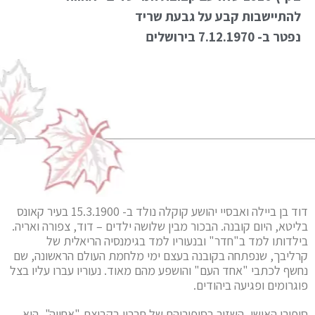
להתיישבות קבע על גבעת שריד
נפטר ב- 7.12.1970 בירושלים
דוד בן ביילה ואבסיי יהושע קוקלה נולד ב- 15.3.1900 בעיר קאונס
בליטא, היום קובנה. הבכור מבין שלושה ילדים – דוד, צפורה ואריה.
בילדותו למד ב"חדר" ובנעוריו למד בגימנסיה הריאלית של
קרליבך, שנפתחה בקובנה בעצם ימי מלחמת העולם הראשונה, שם
נחשף לכתבי "אחד העם" והושפע מהם מאוד. נעוריו עברו עליו בצל
פוגרומים ופגיעה ביהודים.
סיפורו האישי, השזור בסיפוריהם של חבריו בקבוצת "אחווה", הוא