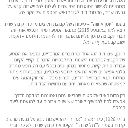
משלהם. הם עזבו את הגדוד והתיישבו באופן זמני בגניגר. בעודם
ממתינים לאישור המוסדות המיישבים לעלות להתיישבות קבע על
גבעת שריד, התמנה דוד לגזבר ואיש הכספים של הקבוצה.
בספר "יומן אחווה" – סיפורה של קבוצת חלוצים מייסדי קיבוץ שריד
(יצא לאור באוגוסט 2015) מתואר המסע הפיזי והנפשי אותו עשו
חברי הקבוצה מזמן עלייתם ארצה ועד להגשמת חלומם – הקמת
ישוב קבע בארץ ישראל.
היומן, שבו דוד הוא אחד מהדוברים המרכזיים, מתאר את המסע
של הקבוצה בתחנות השונות, התלבטויות החברים, קשיי הקיום –
עבודה פיזית קשה, מחסור במזון ומים ובכלי עבודה. תנאי מגורים
בלתי אפשריים שלא התאימו לתנאי האקלים, מצב ביטחוני מתוח,
מחלות ותנאי תברואה ירודים, והגרוע מכל – הריחוק והגעגועים
למשפחה שהשאירו מאחור, יחד עם תחושת הבדידות.
רק הרוח האידיאליסטית שהביאו עמם ואמונתם בצדקת הדרך
אפשרו להם להמשיך לאורך שש שנים ארוכות עד להגעתם ליעד
הנכסף.
ביולי 1926, עלו ראשוני "אחווה" להתיישבות קבע על גבעת טרשים
קרחת בסמוך ל"תל שדוד" והקימו את קיבוץ שריד. לא כל חברי