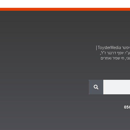
ויסטר
ToysterMedia |
"י: יוסף דרנגר ז"ל,
וני, חי שפיר ואחרים