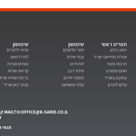
תפריט ראשי
שימושון
שימושון
מסע בזמן
ספר טלפונים
פנימי לחברים
אגודת מתיישבי שריד
ענפי שירות
לוח דרושים
תרבות ופנאי
לוח וידאו
צוותים וועדות
חוגים וספורט
סידור רכב
קריאת שירות
עסקים בשריד
מספרי חירום
בריכת שחייה שריד
עלים לזכרם
קלפי ממוחשב
מגזין ״כאן שריד״
MAILTO:OFFICE@K-SARID.CO.IL
קיבוץ שר
ד
תנאי 