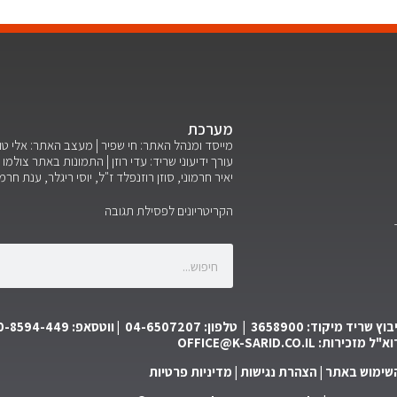
מערכת
מייסד ומנהל האתר: חי שפיר | מעצב האתר: אלי ט
עורך ידיעוני שריד: עדי רוזן | התמונות באתר צולמו ע
יאיר חרמוני, סוזן רוזנפלד ז"ל, יוסי ריגלר, ענת חרמ
הקריטריונים לפסילת תגובה
יד מיקוד: 3658900 | טלפון: 04-6507207 | ווטסאפ: 050-8594-449
וא"ל מזכירות:
OFFICE@K-SARID.CO.IL
השימוש באתר
|
הצהרת נגישות
|
מדיניות פרטיות