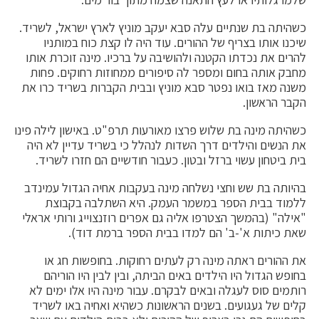
כשהיתה בת שנתיים עלה סבא יעקב מוניץ לארץ ישראל, לשריד.
שיכנו אותו בצריף של ההורים. עוד היה לו קצת כוח במותניו
להרים את נכדתו הקטנה ולהושיבה על ברכיו. מינה זוכרת אותו
מחבק אותה בחום ומספר לה סיפורים ממחוזות רחוקים. פחות
משנה מאז בואו נפטר סבא מוניץ ובבית הקברות בשריד כרו את
הקבר הראשון.
כשהיתה מינה בת שלוש פרצו מאורעות תרפ"ט. באישון לילה פינו
את הנשים והילדים דרך השדות לנהלל כי בשריד עדיין לא היה
בית ביטחון עשוי ברזל ובטון. כעבור חודשיים הם חזרו לשריד.
בהיותה בת שש וחצי נשלחה מינה בעקבות אחיה הגדול עמינדב
ללמוד בבית הספר במשמר העמק. היא השתלבה בקבוצת
"אילה" (בהמשך הצטרפו אליה גם אפרים רוזנצוייג ורותי אראלי
שאת כיתות א'-ב' הם למדו בבית הספר ברמת דוד).
את ההורים ראתה מינה רק לעתים רחוקות. בחופשות חג או
בחופש הגדול היו הילדים באים הביתה, ובין לבין היו הוריהם
רותמים סוס לעגלה ובאים לבקרם. עבור מינה היו אלו ימים לא
קלים של געגועים. בשנים הראשונות כשהיא ואחיה באו לשריד