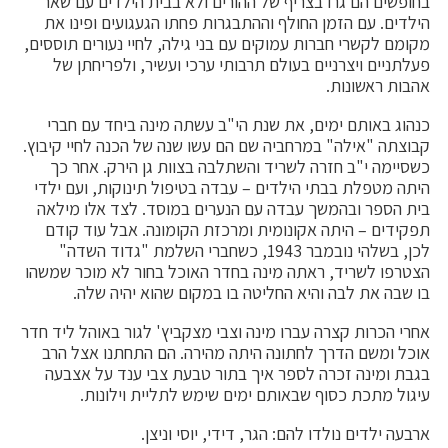
בחופשים הם גרו בצריף של ההורים ולא בבית הילדים עם שאר
הילדים. עם הזמן החולף וההתבגרות פחתו הגעגועים ופינו את
מקומם לקשרי חברות עמוקים עם בני גילה, לחיי נעורים תוססים,
פעלתניים ויצרניים בעולם תרבותי ערכי ועשיר, ולפריחתן של
אהבות ראשונות.
כנהוג באותם ימים, את שנת הי"ב עשתה מינה ביחד עם חברי
קבוצתה "אילה" במרחביה שם הם עשו שנה של הכנה לחיי קיבוץ.
כשסיימה י"ב חזרה לשריד והשתלבה בצוות גן הירק. אחר כך
היתה מטפלת בבתי הילדים – עבדה בטיפול תינוקות, ועם ילדי
בית הספר ובהמשך עבדה עם הנערים במוסד. לצד אלו מילאה
תפקידים – היתה אקונומית ומרכזת הקומונה. אבל עוד קודם
לכן, בשלהי נובמבר 1943, כשחברי השלמת "גדוד השדה"
הצטרפו לשריד, ראתה מינה בחדר האוכל בחור לא מוכר שמשהו
בו שבה את לבה והיא החליטה בו במקום שהוא יהיה שלה.
אחרי הכרות קצרה עברו מינה וצבי מצקביץ' לגור באוהל ליד חדר
אוכל ומשם הדרך לחתונה היתה מהירה. הם התחתנו אצל הרב
בגבת ומינה זכרה לספר איך בתור טבעת צבי ענד על אצבעה
עיגול מתכת כסוף שבאותם ימים שימש לתליית וילונות.
ארבעה ילדים נולדו להם: הגר, דידי, יוסי וניצן.