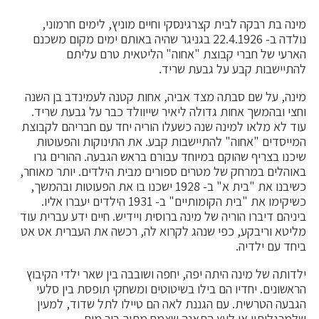
מינה בת רבקה לבית קצרגינסקי וחיים מוניץ, לימים חרמוני,
נולדה ב- 22.4.1926 בגניגר שהיה באותם ימים מקום משכנם
הארעי של חברי קבוצת "אחוה" הליטאית טרם עליתם
להתיישבות קבע על גבעת שריד.
מינה, על שם סבתה מצד אביה, אחות קטנה לעמינדב בן השנה
וחצי ובהמשך אחות גדולה ליאיר שייוולד כבר על גבעת שריד.
עוד לא מלאו למינה שנה כשעלו הוריה יחד עם חבריהם לקבוצת
המייסדים "אחוה" להתיישבות קבע. את התינוקות והפעוטות
שיכנו בצריף שהוקם במיוחד עבורם בראש הגבעה. ההורים גרו
באוהלים במרחק של מטרים ספורים מבית הילדים. יותר מאוחר,
כשיבנו את "בית א" ב- 1928 ישכנו בו את הפעוטות ובהמשך,
כשיקימו את "בית הקומותיים" ב- 1931 הילדים יעברו אליו.
ביניהם דיברו הוריה של מינה ברוסית ויידיש. חיים ידע עברית עוד
מליטא וריבקע, כפי שנהג לקרוא לה, רכשה את העברית אט אט
ביחד עם ילדיה.
ילדותה של מינה היתה יפה, יחפה ושובבה בין שאר ילדי הקיבוץ
הראשונים. יחדיו הם בילו בשיטוטים ומשחקי תופסת בין סלעי
הגבעה הטרשית. עם הגננת לאה הם טיילו לתל שדוד, למעין
שלמרגלותיו או לעץ התאנה שצמח מתוך בור מים.