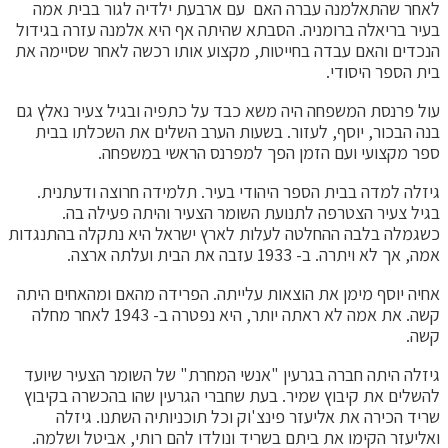
לאחר שהתאלמנה עברה האם עם ארבעת ילדיה לגור בבית אמה
בעיר בריאלה ברומניה. הסבתא שהיתה אף היא אלמנה עזרה בגידול
הנכדים והאם עבדה בחייטות, מקצוע אותו רכשה לאחר שסיימה את
בית הספר היסודי.
עול פרנסת המשפחה היה משא כבד על כתפיה ובגיל צעיר נאלץ גם
בנה הבכור, יוסף, לעזור. בשעות הערב השלים את השכלתו בבית
ספר מקצועי ועם הזמן הפך למפרנס הראשי במשפחה.
גיזלה למדה בבית הספר היהודי בעיר. תלמידה חרוצה ודעתנית.
בגיל צעיר הצטרפה לתנועת השומר הצעיר והיתה פעילה בה.
כשגמלה בלבה ההחלטה לעלות לארץ ישראל היא נתקלה בהתנגדות
אמה, אך לא ויתרה. ב- 1933 עזבה את הבית ועלתה ארצה.
אחיה יוסף מימן את הוצאות עלייתה. הפרידה מהאם ומהאחים היתה
קשה. את אמה לא ראתה יותר, היא נפטרה ב- 1943 לאחר מחלה
קשה.
גיזלה היתה חברה בגרעין "אנשי המחרת" של השומר הצעיר שיועד
להשלים את קיבוץ שמיר. בעת שחברי הגרעין שהו בהכשרה בקיבוץ
שריד הכירה את אליעזר פינצ'וק וכל תוכניותיה השתנו. גיזלה
ואליעזר הקימו את ביתם בשריד ונולדו להם רותי, אביטל ושלמה.