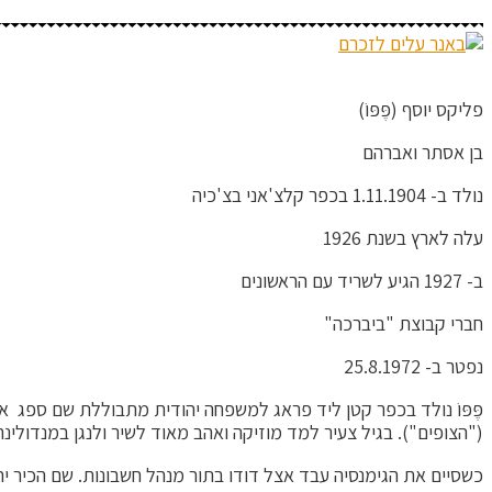
פליקס יוסף (פֶּפּוֹ)
בן אסתר ואברהם
נולד ב- 1.11.1904 בכפר קלצ'אני בצ'כיה
עלה לארץ בשנת 1926
ב- 1927 הגיע לשריד עם הראשונים
חברי קבוצת "ביברכה"
נפטר ב- 25.8.1972
פֶּפּוֹ נולד בכפר קטן ליד פראג למשפחה יהודית מתבוללת שם ספג את 
("הצופים"). בגיל צעיר למד מוזיקה ואהב מאוד לשיר ולנגן במנדולינה
כשסיים את הגימנסיה עבד אצל דודו בתור מנהל חשבונות. שם הכיר י