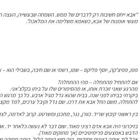
"אבא ייחס חשיבות רק לדברים של ממש. השמחה שבעשייה, העצה 
מעשי אומנות של אבא, כשאמא משלימה את המלאכה".
פפו, פפיצ'קה, יוסף פליקס – שמו, רשמי או שם חיבה, בשבילי הוא – 
אם להתחיל מהתחלה – מהי ההתחלה?
מהרגע שאני זוכרת אותו, או מהסיפורים שלו על ביתו בקלצ'אני.
ביקרתי בביתו לפני שנה. בבית שהוא גדל מגיל ארבע. כל כך מרגש הי
להתחלה. משם החל אבא את דרכו. שם גדל וקיבל ערכים, למד מקצוע
בין ראשוני קיבוץ שריד. כוורן, נגר, מתכנן ומשרטט. קרוב לאדמה, 
בזיכרוני היה אבא אדם רציני מאוד. שום דבר לא נעשה כלאחר יד. אם 
הדבש באמצעים פרימיטיביים (אך מתוקים מאוד).
אבל ליד אותה רצינות ויסודיות, היה חוש הומור קליל, היתה מוזיקה