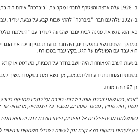
ב- 1926 עלה ארצה והצטרף לחבריו מקבוצת "ביברכה" איתם היה בתנועת "תכלת לבן" בצ'כיה. יחד עם הקבוצה נדד מעין גנים למושבה הגרמנית בחיפה, בחיפוש אחר מקורות פרנסה.
ב-1927 עלה עם חברי "ביברכה" להתיישבות קבע על גבעת שריד. עבד במכוורת ובנגרייה. שירטט תכניות בניין ועיצב רהיטים שאותם בנה ביד אומן.
כאן הוא פגש את פנינה לבית ינובר שהגיעה לשריד עם "השלמת מלט". 
במהלך השנים נשא בתפקידים, היה חבר בוועדת בניין וריכז את הנגריי
הוא עבד עם הפועלים על הגג. בקיץ עבד במכוורת.
בשעות הערב המאוחרות היה יושב בחדר על תכניות, משרטט או קורא
בשנותיו האחרונות ידע חולי ומכאוב, אך נשא זאת בשקט והמשיך 
בן 67 היה במותו.
"אבא, כמו שאני זוכרת אותו בילדותי רוכבת על כתפיו מחזיקה בכו
תמיד, היה מחייך, מספר סיפורים, מסביר על הצמחייה, או שהיה שר לי
כשנשלחנו מבית-הילדים אל ההורים, הייתי הולכת לנגריה והוא תמי
רק לעיתים רחוקות מצא קצת זמן לעשות בשבילי משחקים ורהיטים לבו