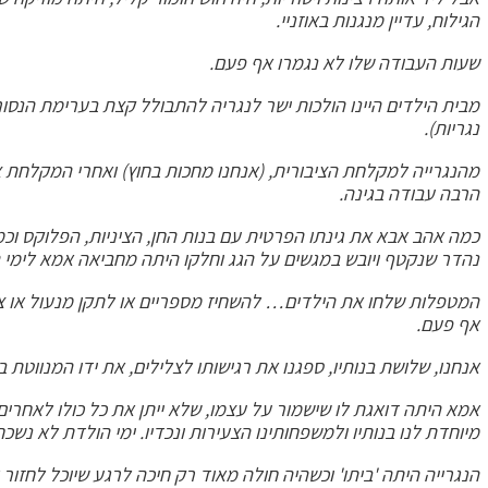
הגילוח, עדיין מנגנות באוזניי.
שעות העבודה שלו לא נגמרו אף פעם.
מבית הילדים היינו הולכות ישר לנגריה להתבולל קצת בערימת הנסו
נגריות).
מהנגרייה למקלחת הציבורית, (אנחנו מחכות בחוץ) ואחרי המקלחת צר
הרבה עבודה בגינה.
כמה אהב אבא את גינתו הפרטית עם בנות החן, הציניות, הפלוקס וכמוב
נהדר שנקטף ויובש במגשים על הגג וחלקו היתה מחביאה אמא לימי 
המטפלות שלחו את הילדים… להשחיז מספריים או לתקן מנעול או ציר, 
אף פעם.
אנחנו, שלושת בנותיו, ספגנו את רגישותו לצלילים, את ידו המנווטת ב
אמא היתה דואגת לו שישמור על עצמו, שלא ייתן את כל כולו לאחרים
מיוחדת לנו בנותיו ולמשפחותינו הצעירות ונכדיו. ימי הולדת לא נשכח
הנגרייה היתה 'ביתו' וכשהיה חולה מאוד רק חיכה לרגע שיוכל לחזור ל