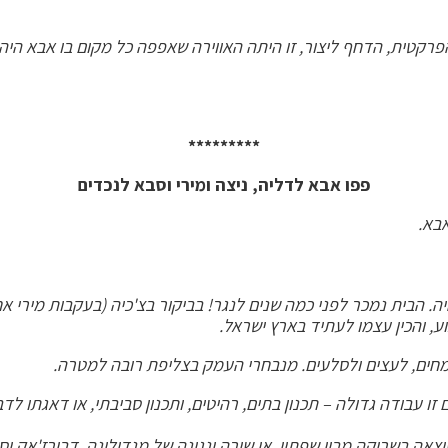
הפרקטית,
הדחף ליצור, זו היתה האווירה שאפפה כל מקום בו אבא היה. 
*********
פפו אבא לדליה, ניצה ומירי וסבא לנכדים
אבא.
ה. הבית נמכר לפני כמה שנים לנגר! בביקור בצ'כיה (בעקבות מירי א
, והכין עצמו לעתיד בארץ ישראל.
לצמחים, לעצים ולסלעים. מנבחרי העמק בצליפת רובה למטרה.
זו עבודה גדולה – תכנון בתים, רהיטים, ותכנון סביבתי, או דאגתו לד
 שיצאה בשריקה מבין שפתיו, או שירה ונגינה של מנדולינה. דבורז'אק