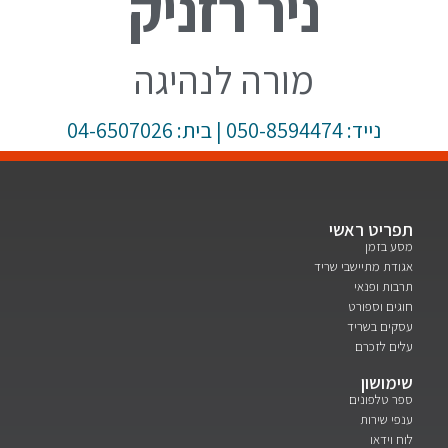
ניר רזניק
מורה לנהיגה
נייד: 050-8594474 | בית: 04-6507026
תפריט ראשי
מסע בזמן
אגודת מתיישבי שריד
תרבות ופנאי
חוגים וספורט
עסקים בשריד
עלים לזכרם
שימושון
ספר טלפונים
ענפי שירות
לוח וידאו