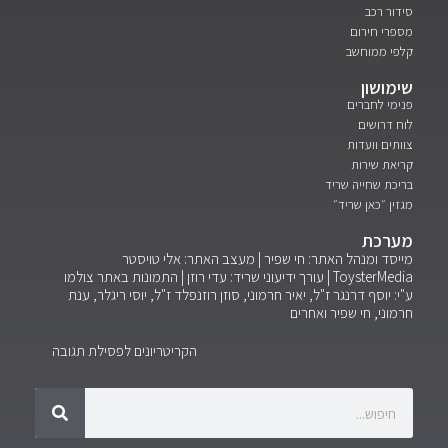
סידור רכב
מספרי חירום
קלפי ממוחשב
שימושון
פנימי לחברים
לוח דרושים
צוותים וועדות
קריאת שירות
בריכת שחייה שריד
מגזין ״כאן שריד״
מערכת
מייסד ומנהל האתר: חי שפיר | מעצב האתר: אלי טויסטר
ToysterMedia |
עורך ידיעוני שריד: עדי רוזן | התמונות באתר צולמו
ע"י: יוסף דרנגר ז"ל, יאיר חרמוני, סוזן רוזנפלד ז"ל, יוסי ריגלר, ענת
חרמוני, חי שפיר ואחרים
הקריטריונים לפסילת תגובה