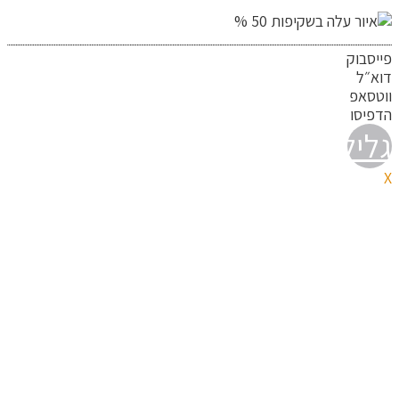
פייסבוק
דוא״ל
ווטסאפ
הדפיסו
גלילה
X
לראש
העמוד