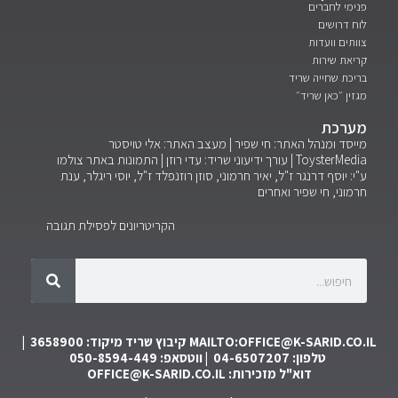
פנימי לחברים
לוח דרושים
צוותים וועדות
קריאת שירות
בריכת שחייה שריד
מגזין ״כאן שריד״
מערכת
מייסד ומנהל האתר: חי שפיר | מעצב האתר: אלי טויסטר
ToysterMedia |
עורך ידיעוני שריד: עדי רוזן | התמונות באתר צולמו
ע"י: יוסף דרנגר ז"ל, יאיר חרמוני, סוזן רוזנפלד ז"ל, יוסי ריגלר, ענת
חרמוני, חי שפיר ואחרים
הקריטריונים לפסילת תגובה
MAILTO:OFFICE@K-SARID.CO.IL
קיבוץ שריד מיקוד: 3658900 |
טלפון: 04-6507207 | ווטסאפ: 050-8594-449
דוא"ל מזכירות:
OFFICE@K-SARID.CO.IL