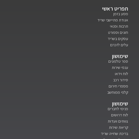
תפריט ראשי
מסע בזמן
אגודת מתיישבי שריד
תרבות ופנאי
חוגים וספורט
עסקים בשריד
עלים לזכרם
שימושון
ספר טלפונים
ענפי שירות
לוח וידאו
סידור רכב
מספרי חירום
קלפי ממוחשב
שימושון
פנימי לחברים
לוח דרושים
צוותים וועדות
קריאת שירות
בריכת שחייה שריד