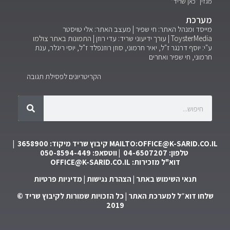
מגזין ״כאן שריד״
מערכת
מייסד ומנהל האתר: חי שפיר | מעצב האתר: אלי טויסטר
ToysterMedia |
עורך ידיעוני שריד: עדי רוזן | התמונות באתר צולמו
ע"י: יוסף דרנגר ז"ל, יאיר חרמוני, סוזן רוזנפלד ז"ל, יוסי ריגלר, ענת
חרמוני, חי שפיר ואחרים
הקריטריונים לפסילת תגובה
MAILTO:OFFICE@K-SARID.CO.IL
קיבוץ שריד מיקוד: 3658900 |
טלפון: 04-6507207 | ווטסאפ: 050-8594-449
דוא"ל מזכירות:
OFFICE@K-SARID.CO.IL
תנאי השימוש באתר
|
הצהרת נגישות
|
מדיניות פרטיות
שלחו דוא״ל למערכת האתר
| כל הזכויות שמורות לקיבוץ שריד ©
2019