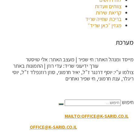
צוותים וועדות
קריאת שירות
בריכת שחייה שריד
מגזין ״כאן שריד״
מערכת
מייסד ומנהל האתר: חי שפיר | מעצב האתר: אלי טויסטר
ToysterMedia |
עורך ידיעוני שריד: עדי רוזן | התמונות באתר
צולמו ע"י: יוסף דרנגר ז"ל, יאיר חרמוני, סוזן רוזנפלד ז"ל, יוסי
ריגלר, ענת חרמוני, חי שפיר ואחרים
הקריטריונים לפסילת תגובה
חיפוש
MAILTO:OFFICE@K-SARID.CO.IL
קיבוץ שריד מיקוד: 3658900 |
טלפון: 04-6507207 | ווטסאפ: 050-8594-449
דוא"ל מזכירות:
OFFICE@K-SARID.CO.IL