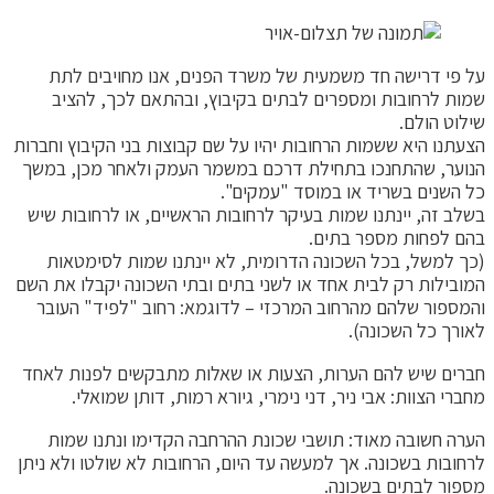
על פי דרישה חד משמעית של משרד הפנים, אנו מחויבים לתת
שמות לרחובות ומספרים לבתים בקיבוץ, ובהתאם לכך, להציב
שילוט הולם.
הצעתנו היא ששמות הרחובות יהיו על שם קבוצות בני הקיבוץ וחברות
הנוער, שהתחנכו בתחילת דרכם במשמר העמק ולאחר מכן, במשך
כל השנים בשריד או במוסד "עמקים".
בשלב זה, יינתנו שמות בעיקר לרחובות הראשיים, או לרחובות שיש
בהם לפחות מספר בתים.
(כך למשל, בכל השכונה הדרומית, לא יינתנו שמות לסימטאות
המובילות רק לבית אחד או לשני בתים ובתי השכונה יקבלו את השם
והמספור שלהם מהרחוב המרכזי – לדוגמא: רחוב "לפיד" העובר
לאורך כל השכונה).
חברים שיש להם הערות, הצעות או שאלות מתבקשים לפנות לאחד
מחברי הצוות: אבי ניר, דני נימרי, גיורא רמות, דותן שמואלי.
הערה חשובה מאוד: תושבי שכונת ההרחבה הקדימו ונתנו שמות
לרחובות בשכונה. אך למעשה עד היום, הרחובות לא שולטו ולא ניתן
מספור לבתים בשכונה.