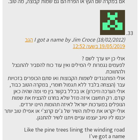
אם במקרה שם העץ או הפרח הם גם שמות קבוצה, מה טוב.
I got a name by Jim Croce (18/02/2012)
הגב
19/05/2019 בשעה 12:52
אולי כן יש ערך לשם ?
לפעמים נגמרות לי המילים ואין עוד כוח להסביר להתנצל
ולהתווכח.
אולי המתנגדים לשמות הקבוצות ואו סתם הכופרים בזכויות
עבר (הנצחה בלבד ללא תגמול חומרי, במקרה הטוב כבוד,
אולי הערכה וזיכרון) או בכלל בקשר בין מי ומה שהיה כאן
קודם. רק תחשבו איזה מזל שלא בחרנו להנציח את שמות
הנופלים במערכות ישראל לאיזה תהומות היינו יורדים.
אולי יקראו את מילות השיר של ג'ים קרוצ'י או אפילו טוב יותר
יכנסו ליו טיוב יעצמו עניים ויתנו לשיר להתנגן.
Like the pine trees lining the winding road
I've got a name