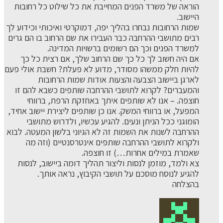
הוראה של משרד הפנים המחייבת את כל שילוט כל רחובות
היישוב.
שמות הרחובות נבחרו בהליך יפה, דמוקרטי ואיכותי וכידוע לך
רבים מתושבי ההרחבה כבר העבירו את שם הרחוב בו הם גרים
למשרד הפנים וכך הם רשומים ברשויות המדינה.
אם היה חשוב לך כל כך שם הרחוב שלך, אם רצית כל כך
להיות חלק ממשהו מסודר, מדוע לא פעלת? חשבת אולי פעם
לארגן ביישוב הצבעה והצעות אודות שמות הרחובות
והמעברים? לקרוא לתושבי ההרחבה שותפים כשבא להם זו
חוצפה. – אנו לא שותפים איתך באחזקת הרפת, ברווחי
המפעל, או ברווחי המשק. אנו כן שותפים ליצירת יישוב אחיד,
הומוגני ככל הניתן ונעים. להגיע עכשיו, ולדרוש מתושבי
ההרחבה לשנות את השמות זה לא הגיוני בלשון המעטה. לבוא
ולקרוא לתושבי ההרחבה שותפים אינטרסנטיים (וזה מה
שאמרת במילים אחרות…) זו חוצפה.
צא ולמד, מוזמן לנסות וליצור תהליך דומה ביישוב, לנסות
להגיע לנוסח מוסכם על תושבי הקיבוץ, נראה אותך.
בהצלחה