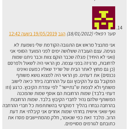
סער רפאלי (18/01/2012)
הגב
19/05/2019 בשעה 12:42
אני מתנצל מראש אם התגובה הקודמת שלי נשמעת לא
נעימה. עצם העובדה ששלושה ימים לפני המועד הסופי אני
(ואני לא היחיד) מגלה שכבר הוקם צוות וכבר ניתנו שמות
לרחובות, מרגיזה בפני עצמה. מן הראוי היה לשאול ולפרסם
(כן גם מחוץ לאתר הבית של שריד שאליו כמעט ואינינו
נכנסים) את דעתינו. מן הראוי היה למצוא נושא משותף
המקובל גם על הקיבוץ וגם על ההרחבה ביחד כיאה לישוב
משותף ולא לצפות ש"נתיישר" לפי עמדת הקיבוץ. כרגע (וזו
דעתי בלבד) שמות הרחובות הם אוסף שמות שהמכנה
המשותף שלהם נהיר לחברי הקיבוץ בלבד. שמות הרחובות
בהרחבה נבחרו בהליך דמוקרטי בהשתתפות כל חברי ההרחבה
ואף שאני אישית בחרתי שמות אחרים אני קיבלתי את דעת
הרוב. מלבד זאת כפי שנאמר, חלק מהמתיישבים מסרו את
כתובתם לגורמים מסויימים.