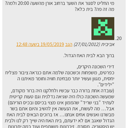
מי החליט לסגור את השער ברחוב אורן מהשעה 20:00 ולמה?
מה זה פה? בית כלא?
אביבית (27/01/2012)
הגב
19/05/2019 בשעה 12:48
ברוך הבא לבית האח הגדול.
דירי השכונה היקרים,
כפרטים, משפחות וכשכונה שלמה אתם כנראה ציבור מצליח
יחסית, מגוון ועשיר יותר מבחינת חוויה וחומר מאיתנו ה
"ילידים".
(עובדה אחת ברורה כבר עכשיו ולחלקנו היה ברור מקודם,
שמעשה השכונה כולו היה שגיאה נדלנית וגם טעות קריטית
לעתיד "בני שריד" שהממון אינו מצוי בכיסם ובכיס הוריהם)
אבל… מה לעשות, את הנעשה אין להשיב והיום אתם בשר
מבשרנו ואנשים אחים אנחנו… אז ברוכים הבאים לבית האח
הגדול שאגב אם לא ידעתם, בית האח היה שייך רק לנו ולבית
יש היסטוריה, מסורת, זיכרונות משותפים ועוד כמה יתרונות