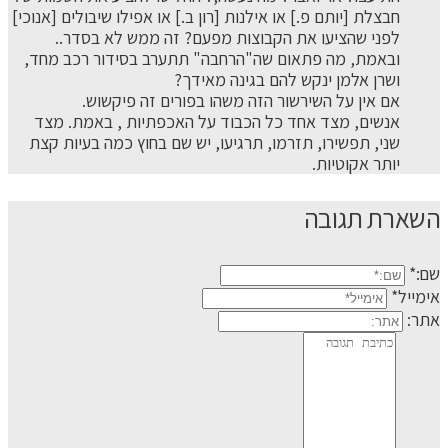
חבצלת [יותם פ.] או אילנות [רון ב.] או אפילו שיבולים [אנוכי]
לפני שהציעו את הקבוצות מפעם? זה ממש לא בסדר..
ובאמת, מה פתאום שה"הרחבה" תתערב בסידור רכב מחד,
ושרן אלמן ינקש להם בגינה מאידך?
אם אין על השירשור הזה משהו בפורים זה פיקשוש.
אנשים, מצד אחד כל הכבוד על האכפתיות , באמת. מצד
שני, תפשירו, תזרמו, תרגיעו, יש שם בחוץ כמה בעיות קצת
יותר אקוטיות.
השארת תגובה
שם:*
אימייל*
אתר: