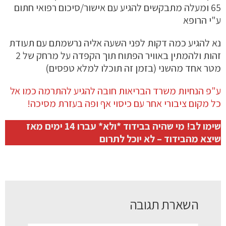
65 ומעלה מתבקשים להגיע עם אישור/סיכום רפואי חתום
ע"י הרופא
נא להגיע כמה דקות לפני השעה אליה נרשמתם עם תעודת
זהות ולהמתין באוויר הפתוח תוך הקפדה על מרחק של 2
מטר אחד מהשני (בזמן זה תוכלו למלא טפסים)
ע"פ הנחיות משרד הבריאות חובה להגיע להתרמה כמו אל
כל מקום ציבורי אחר עם כיסוי אף ופה בעזרת מסיכה!
שימו לב! מי שהיה בבידוד *ולא* עברו 14 ימים מאז
שיצא מהבידוד – לא יוכל לתרום
השארת תגובה