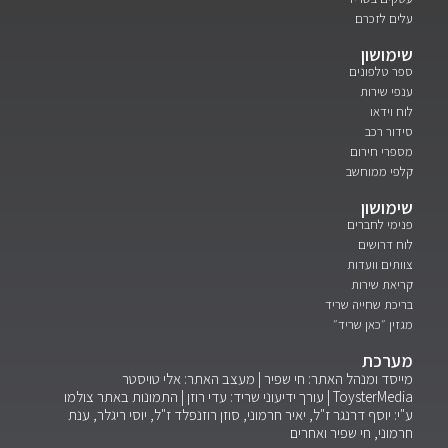
עלים לזכרם
שימושון
ספר טלפונים
ענפי שירות
לוח וידאו
סידור רכב
מספרי חירום
קלפי ממוחשב
שימושון
פנימי לחברים
לוח דרושים
צוותים וועדות
קריאת שירות
בריכת שחייה שריד
מגזין ״כאן שריד״
מערכת
מייסד ומנהל האתר: חי שפיר | מעצב האתר: אלי טויסטר
ToysterMedia |
עורך ידיעוני שריד: עדי רוזן | התמונות באתר צולמו
ע"י: יוסף דרנגר ז"ל, יאיר חרמוני, סוזן רוזנפלד ז"ל, יוסי ריגלר, ענת
חרמוני, חי שפיר ואחרים