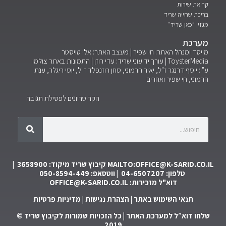
קריאת שירות
בריכת שחייה שריד
מגזין ״כאן שריד״
מערכת
מייסד ומנהל האתר: חי שפיר | מעצב האתר: אלי טויסטר
ToysterMedia |
עורך ידיעוני שריד: עדי רוזן | התמונות באתר צולמו
ע"י: יוסף דרנגר ז"ל, יאיר חרמוני, סוזן רוזנפלד ז"ל, יוסי ריגלר, ענת
חרמוני, חי שפיר ואחרים
הקריטריונים לפסילת תגובה
MAILTO:OFFICE@K-SARID.CO.IL
קיבוץ שריד מיקוד: 3658900 |
טלפון: 04-6507207 | ווטסאפ: 050-8594-449
דוא"ל מזכירות:
OFFICE@K-SARID.CO.IL
תנאי השימוש באתר
|
הצהרת נגישות
|
מדיניות פרטיות
שלחו דוא״ל למערכת האתר
| כל הזכויות שמורות לקיבוץ שריד ©
2019