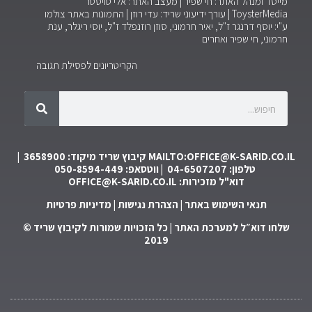
מייסד ומנהל האתר: חי שפיר | מעצב האתר: אלי טויסטר
ToysterMedia |
עורך ידיעוני שריד: עדי רוזן | התמונות באתר צולמו
ע"י: יוסף דרנגר ז"ל, יאיר חרמוני, סוזן רוזנפלד ז"ל, יוסי ריגלר, ענת
חרמוני, חי שפיר ואחרים
הקריטריונים לפסילת תגובה
MAILTO:OFFICE@K-SARID.CO.IL
קיבוץ שריד מיקוד: 3658900 |
טלפון: 04-6507207 | ווטסאפ: 050-8594-449
דוא"ל מזכירות:
OFFICE@K-SARID.CO.IL
תנאי השימוש באתר
|
הצהרת נגישות
|
מדיניות פרטיות
שלחו דוא״ל למערכת האתר
| כל הזכויות שמורות לקיבוץ שריד ©
2019