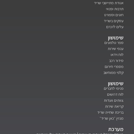
אגודת מתיישבי שריד
תרבות ופנאי
חוגים וספורט
עסקים בשריד
עלים לזכרם
שימושון
ספר טלפונים
ענפי שירות
לוח וידאו
סידור רכב
מספרי חירום
קלפי ממוחשב
שימושון
פנימי לחברים
לוח דרושים
צוותים וועדות
קריאת שירות
בריכת שחייה שריד
מגזין ״כאן שריד״
מערכת