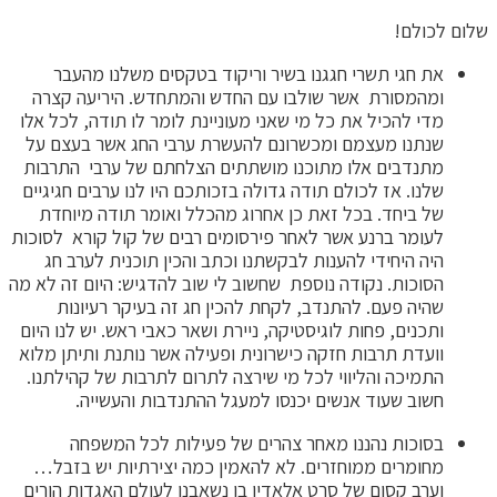
שלום לכולם!
את חגי תשרי חגגנו בשיר וריקוד בטקסים משלנו מהעבר
ומהמסורת אשר שולבו עם החדש והמתחדש. היריעה קצרה
מדי להכיל את כל מי שאני מעוניינת לומר לו תודה, לכל אלו
שנתנו מעצמם ומכשרונם להעשרת ערבי החג אשר בעצם על
מתנדבים אלו מתוכנו מושתתים הצלחתם של ערבי התרבות
שלנו. אז לכולם תודה גדולה בזכותכם היו לנו ערבים חגיגיים
של ביחד. בכל זאת כן אחרוג מהכלל ואומר תודה מיוחדת
לעומר ברנע אשר לאחר פירסומים רבים של קול קורא לסוכות
היה היחידי להענות לבקשתנו וכתב והכין תוכנית לערב חג
הסוכות. נקודה נוספת שחשוב לי שוב להדגיש: היום זה לא מה
שהיה פעם. להתנדב, לקחת להכין חג זה בעיקר רעיונות
ותכנים, פחות לוגיסטיקה, ניירת ושאר כאבי ראש. יש לנו היום
וועדת תרבות חזקה כישרונית ופעילה אשר נותנת ותיתן מלוא
התמיכה והליווי לכל מי שירצה לתרום לתרבות של קהילתנו.
חשוב שעוד אנשים יכנסו למעגל ההתנדבות והעשייה.
בסוכות נהננו מאחר צהרים של פעילות לכל המשפחה
מחומרים ממוחזרים. לא להאמין כמה יצירתיות יש בזבל…
וערב קסום של סרט אלאדין בו נשאבנו לעולם האגדות הורים