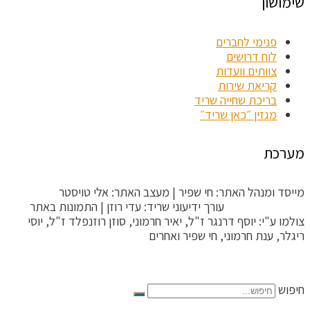
שימושון
פנימי לחברים
לוח דרושים
צוותים וועדות
קריאת שירות
בריכת שחייה שריד
מגזין ״כאן שריד״
מערכת
מייסד ומנהל האתר: חי שפיר | מעצב האתר: אלי טויסטר
ToysterMedia |
עורך ידיעוני שריד: עדי רוזן | התמונות באתר
צולמו ע"י: יוסף דרנגר ז"ל, יאיר חרמוני, סוזן רוזנפלד ז"ל, יוסי
ריגלר, ענת חרמוני, חי שפיר ואחרים
הקריטריונים לפסילת תגובה
חיפוש