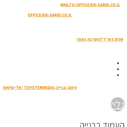
MAILTO:OFFICE@K-SARID.CO.IL
קיבוץ שריד מיקוד: 3658900 |
טלפון: 04-6507207 | ווטסאפ: 050-8594-449
דוא"ל מזכירות:
OFFICE@K-SARID.CO.IL
תנאי השימוש באתר
|
הצהרת נגישות
|
מדיניות פרטיות
שלחו דוא״ל למערכת האתר
| כל הזכויות שמורות לקיבוץ שריד © 2019
עיצוב ובנייה: TOYSTERMEDIA | אלי טויסטר
גלילה
לראש
העמוד בבנייה