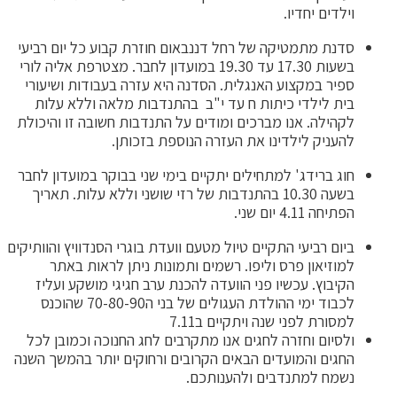
וילדים יחדיו.
סדנת מתמטיקה של רחל דננבאום חוזרת קבוע כל יום רביעי
בשעות 17.30 עד 19.30 במועדון לחבר. מצטרפת אליה לורי
ספיר במקצוע האנגלית. הסדנה היא עזרה בעבודות ושיעורי
בית לילדי כיתות ח עד י"ב בהתנדבות מלאה וללא עלות
לקהילה. אנו מברכים ומודים על התנדבות חשובה זו והיכולת
להעניק לילדינו את העזרה הנוספת בזכותן.
חוג ברידג' למתחילים יתקיים בימי שני בבוקר במועדון לחבר
בשעה 10.30 בהתנדבות של רזי שושני וללא עלות. תאריך
הפתיחה 4.11 יום שני.
ביום רביעי התקיים טיול מטעם וועדת בוגרי הסנדוויץ והוותיקים
למוזיאון פרס וליפו. רשמים ותמונות ניתן לראות באתר
הקיבוץ. עכשיו פני הוועדה להכנת ערב חגיגי מושקע ועליז
לכבוד ימי ההולדת העגולים של בני ה70-80-90 שהוכנס
למסורת לפני שנה ויתקיים ב7.11
ולסיום וחזרה לחגים אנו מתקרבים לחג החנוכה וכמובן לכל
החגים והמועדים הבאים הקרובים ורחוקים יותר בהמשך השנה
נשמח למתנדבים ולהענותכם.