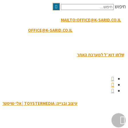
חיפוש
MAILTO:OFFICE@K-SARID.CO.IL
קיבוץ שריד מיקוד: 3658900 |
טלפון: 04-6507207 | ווטסאפ: 050-8594-449
דוא"ל מזכירות:
OFFICE@K-SARID.CO.IL
תנאי השימוש באתר
|
הצהרת נגישות
|
מדיניות פרטיות
שלחו דוא״ל למערכת האתר
| כל הזכויות שמורות לקיבוץ שריד © 2019
עיצוב ובנייה: TOYSTERMEDIA | אלי טויסטר
גלילה