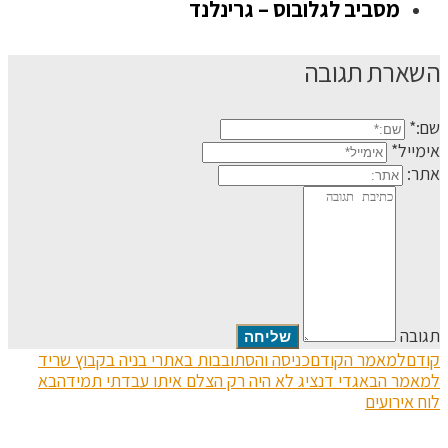
מסביב לגלובוס – גרינלנד
השארת תגובה
שם:*
אימייל*
אתר:
תגובה
קודם
למאמר הקודם
כניסה והסתובבות באתרי בניה בקבוץ שריד
למאמר הבא
גדי דנציג לא היה רק הצלם איתו עבדתי תמיד
הבא
לוח אירועים