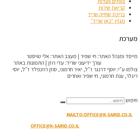
צוותים וועדות
קריאת שירות
בריכת שחייה שריד
מגזין ״כאן שריד״
מערכת
מייסד ומנהל האתר: חי שפיר | מעצב האתר: אלי טויסטר
ToysterMedia |
עורך ידיעוני שריד: עדי רוזן | התמונות באתר
צולמו ע"י: יוסף דרנגר ז"ל, יאיר חרמוני, סוזן רוזנפלד ז"ל, יוסי
ריגלר, ענת חרמוני, חי שפיר ואחרים
הקריטריונים לפסילת תגובה
חיפוש
MAILTO:OFFICE@K-SARID.CO.IL
קיבוץ שריד מיקוד: 3658900 |
טלפון: 04-6507207 | ווטסאפ: 050-8594-449
דוא"ל מזכירות:
OFFICE@K-SARID.CO.IL
תנאי השימוש באתר
|
הצהרת נגישות
|
מדיניות פרטיות