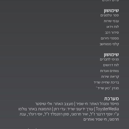
שימושון
ספר טלפונים
ענפי שירות
לוח וידאו
סידור רכב
מספרי חירום
קלפי ממוחשב
שימושון
פנימי לחברים
לוח דרושים
צוותים וועדות
קריאת שירות
בריכת שחייה שריד
מגזין ״כאן שריד״
מערכת
מייסד ומנהל האתר: חי שפיר | מעצב האתר: אלי טויסטר
ToysterMedia |
עורך ידיעוני שריד: עדי רוזן | התמונות באתר צולמו
ע"י: יוסף דרנגר ז"ל, יאיר חרמוני, סוזן רוזנפלד ז"ל, יוסי ריגלר, ענת
חרמוני, חי שפיר ואחרים