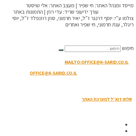
מייסד ומנהל האתר: חי שפיר | מעצב האתר: אלי טויסטר
ToysterMedia |
עורך ידיעוני שריד: עדי רוזן | התמונות באתר
צולמו ע"י: יוסף דרנגר ז"ל, יאיר חרמוני, סוזן רוזנפלד ז"ל, יוסי
ריגלר, ענת חרמוני, חי שפיר ואחרים
הקריטריונים לפסילת תגובה
חיפוש
MAILTO:OFFICE@K-SARID.CO.IL
קיבוץ שריד מיקוד: 3658900 |
טלפון: 04-6507207 | ווטסאפ: 050-8594-449
דוא"ל מזכירות:
OFFICE@K-SARID.CO.IL
תנאי השימוש באתר
|
הצהרת נגישות
|
מדיניות פרטיות
שלחו דוא״ל למערכת האתר
| כל הזכויות שמורות לקיבוץ שריד © 2019