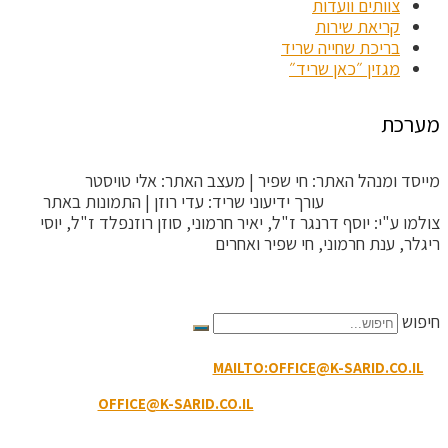
צוותים וועדות
קריאת שירות
בריכת שחייה שריד
מגזין ״כאן שריד״
מערכת
מייסד ומנהל האתר: חי שפיר | מעצב האתר: אלי טויסטר
ToysterMedia |
עורך ידיעוני שריד: עדי רוזן | התמונות באתר
צולמו ע"י: יוסף דרנגר ז"ל, יאיר חרמוני, סוזן רוזנפלד ז"ל, יוסי
ריגלר, ענת חרמוני, חי שפיר ואחרים
הקריטריונים לפסילת תגובה
חיפוש
MAILTO:OFFICE@K-SARID.CO.IL
קיבוץ שריד מיקוד: 3658900 |
טלפון: 04-6507207 | ווטסאפ: 050-8594-449
דוא"ל מזכירות:
OFFICE@K-SARID.CO.IL
תנאי השימוש באתר
|
הצהרת נגישות
|
מדיניות פרטיות