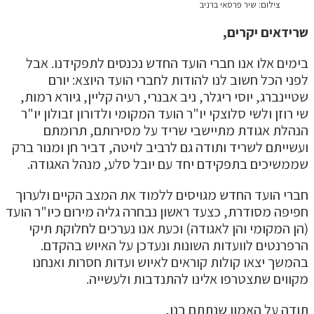
צילום: שיר פרסאי ברניב
שרידאים יקרים,
בימים אלו אנו חברי הועד החדש נכנסים לתפקידנו. אבל
לפני הכל חשוב לנו להודות לחברי הועד היוצא: יורם
שטיינברג, יוסי ריגלר, ניב אבנרי, רעיה קליין, גיורא רמות,
שי רוזן ולשי סלוצקי יו"ר הועד המקומי ולדורון זבולון יו"ר
הנהלת אגודת מתיישבי שריד על מסירותם, תרומתם
ועשייתם לשריד ותודה גם לרביב לויטה, דביר חן ומנור ברק
שממשיכים בתפקידם יחד עם יובל סלע, מנהל האגודה.
חברי הועד החדש מגויסים ללמוד את המצב הקיים ולערוך
חפיפה מסודרת, כצעד ראשון נבחרה גליה מירום כיו"ר הועד
(הן המקומי והן לאגודה) וכעת אנו נערכים לחלוקת תיקי
הרפרנטים לוועדות השונות ונעדכן על האיוש בהקדם.
בהמשך יצאו קולות קוראים לאיוש ועדות חסרות ואנחנו
מקווים שתצטרפו אלינו להתנדבות ולעשייה.
תודה על האמון שנתתם בנו,