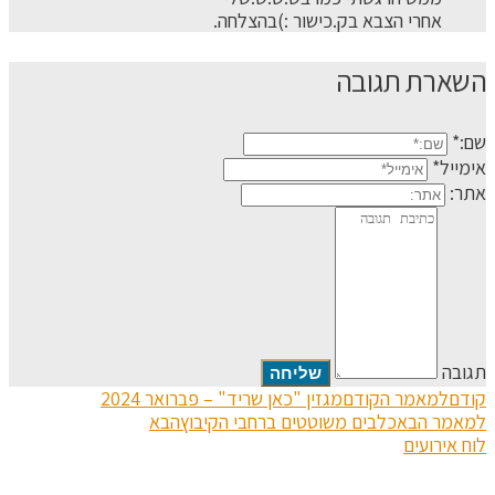
אחרי הצבא בק.כישור :)בהצלחה.
השארת תגובה
שם:*
אימייל*
אתר:
תגובה
קודם
למאמר הקודם
מגזין "כאן שריד" – פברואר 2024
למאמר הבא
כלבים משוטטים ברחבי הקיבוץ
הבא
לוח אירועים