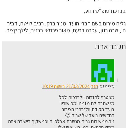
בברכת סופ"ש רגוע,
גליה מירום בשם חברי הועד: מנור ברק, רביב לויטה, דביר
חן, שרה רוזן, עפרה ברעם, מאור פרסאי ברניב, לילך קציר.
תגובה אחת
גילי לנס
הגב
21/03/2024 בשעה 10:19
מצטרף לתודות וולברכות לכל
מי שתרם לנו מזמנו ומכישוריו
בועד הקודם,וולנבחרי הציבור
החדשים בועד של שריד 🙂
נ.ב.ממש רוח גבית מנשבת אצלכן.ם וכמשקיף בישיבה אחת
ממש הרגשתי כמו בש.ש.ש.שלי