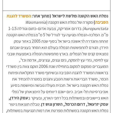
נמלת האש הקטנה פולשת לישראל (מתוך אתר:
המשרד להגנת
הסביבה
)
מקורה של נמלת האש הקטנה (
Wasmannia
Auropunctata)
בדרום אמריקה, צבעה אדום-כתום וגודלה 1-1.5
מ"מ. המלכה-הנמלה מגיעה עד לגודל של 5 מ"מ.נמלת האש הקטנה
זוהתה והוגדרה לראשונה בישראל בסוף שנת 2005 באזור עמק
הירדן. הגורם להתפשטות הנמלה בעולם הוא הסחר בעצים שבהם
נמצאים קנים של הנמלים. בארץ מתפשטת הנמלה באמצעות שבבי
עץ לחיפוי, גזרי עץ להסקה, גזם עצים, עציצים, אדמה וכד',
המועברים ממקום למקום.בתחילת שנת 2006 הוקם צוות בין משרדי
בראשות המשרד להגנת הסביבה ובשיתוף משרד החקלאות ופיתוח
הכפר, משרד הבריאות ורשות הטבע והגנים במטרה להכחיד את
נמלת האש הקטנה בישראל. תכנית פעולה גובשה ומיושמת בסיוע
אוניברסיטת תל-אביב. כיום ישנם דיווחים על הימצאותן של נמלי
האש ביישובים ובמשתלות בכל רחבי הארץ, ובעיקר ב
עמק
הירדן,
עמק יזרעאל, דרום הכרמל, השרון וגוש דן
. טבלת תוצאות ניטור
נמלת האש הקטנה במשתלות מפרטת את רמות הנגיעות במשתלות,