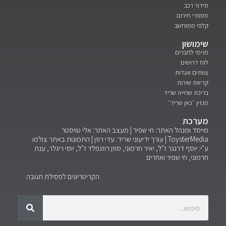
סידור רכב
מספרי חירום
קלפי ממוחשב
שימושון
פנימי לחברים
לוח דרושים
צוותים וועדות
קריאת שירות
בריכת שחייה שריד
מגזין ״כאן שריד״
מערכת
מייסד ומנהל האתר: חי שפיר | מעצב האתר: אלי טויסטר
ToysterMedia |
עורך ידיעוני שריד: עדי רוזן | התמונות באתר צולמו
ע"י: יוסף דרנגר ז"ל, יאיר חרמוני, סוזן רוזנפלד ז"ל, יוסי ריגלר, ענת
חרמוני, חי שפיר ואחרים
הקריטריונים לפסילת תגובה