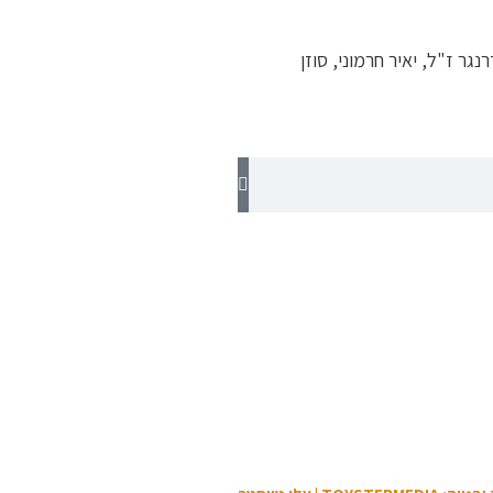
נגר ז"ל, יאיר חרמוני, סוזן