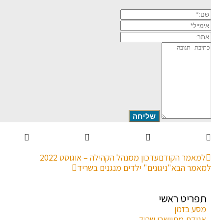
שם:*
אימייל*
אתר:
תגובה
למאמר הקודם
עדכון ממנהל הקהילה – אוגוסט 2022
למאמר הבא
"ניגונים" ילדים מנגנים בשריד
תפריט ראשי
מסע בזמן
אגודת מתיישבי שריד