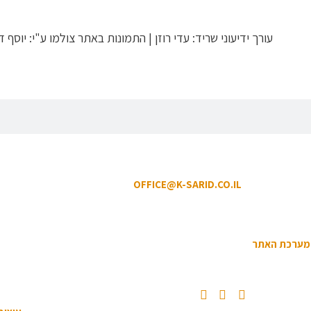
Toyst
עורך ידיעוני שריד: עדי רוזן | התמונות באתר צולמו ע"י: יוסף דר
ץ שריד מיקוד: 3658900 | טלפון: 04-6507207 | ווטסאפ: 050-8594-449
דוא"ל מזכירות:
OFFICE@K-SARID.CO.IL
 השימוש באתר
|
הצהרת נגישות
|
מדיניות פרטיות
למערכת האתר
| כל הזכויות שמורות לקיבוץ שריד © 2019