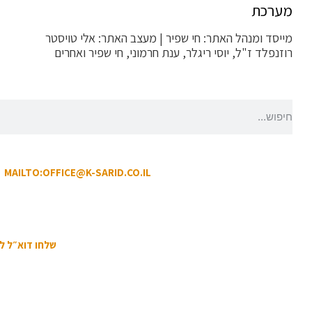
מערכת
מייסד ומנהל האתר: חי שפיר | מעצב האתר: אלי טויסטר
erMedia |
רוזנפלד ז"ל, יוסי ריגלר, ענת חרמוני, חי שפיר ואחרים
הקריטריונים לפסילת תגובה
MAILTO:OFFICE@K-SARID.CO.IL
קיבו
תנאי
שלחו דוא״ל 