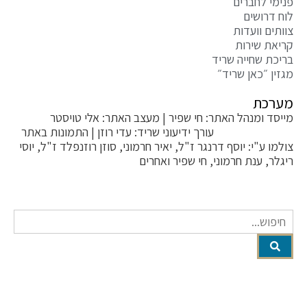
 לחברים
רושים
 וועדות
 שירות
 שחייה שריד
 ״כאן שריד״
כת
 ומנהל האתר: חי שפיר | מעצב האתר: אלי טויסטר
ToysterMe
עורך ידיעוני שריד: עדי רוזן | התמונות באתר
ע"י: יוסף דרנגר ז"ל, יאיר חרמוני, סוזן רוזנפלד ז"ל, יוסי
, ענת חרמוני, חי שפיר ואחרים
ריונים לפסילת תגובה
MAILTO:OFFICE@K-SARID.C
קיבוץ שריד מיקוד: 3658900 |
טלפון: 04-6507207 | ווטסאפ: 050-8594-449