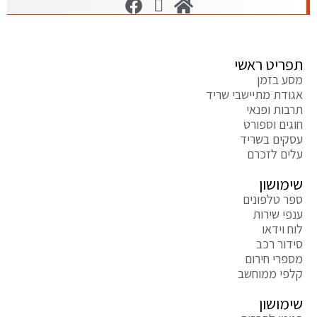
ט ראשי
זמן
 מתיישבי שריד
 ופנאי
 וספורט
 בשריד
לזכרם
שון
לפונים
שירות
דאו
 רכב
 חירום
ממוחשב
שון