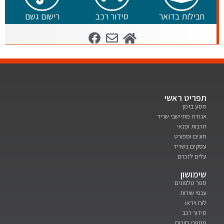
חבילות בדואר
סידור רכב
רישום גשם
תפריט ראשי
מסע בזמן
אגודת מתיישבי שריד
תרבות ופנאי
חוגים וספורט
עסקים בשריד
עלים לזכרם
שימושון
ספר טלפונים
ענפי שירות
לוח וידאו
סידור רכב
מספרי חירום