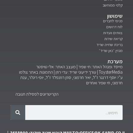
קלפי ממוחשב
שימושון
פנימי לחברים
לוח דרושים
צוותים וועדות
קריאת שירות
בריכת שחייה שריד
מגזין ״כאן שריד״
מערכת
מייסד ומנהל האתר: חי שפיר | מעצב האתר: אלי טויסטר
ToysterMedia |
עורך ידיעוני שריד: עדי רוזן | התמונות באתר צולמו
ע"י: יוסף דרנגר ז"ל, יאיר חרמוני, סוזן רוזנפלד ז"ל, יוסי ריגלר, ענת
חרמוני, חי שפיר ואחרים
הקריטריונים לפסילת תגובה
MAILTO:OFFICE@K-SARID.CO.IL
קיבוץ שריד מיקוד: 3658900 |