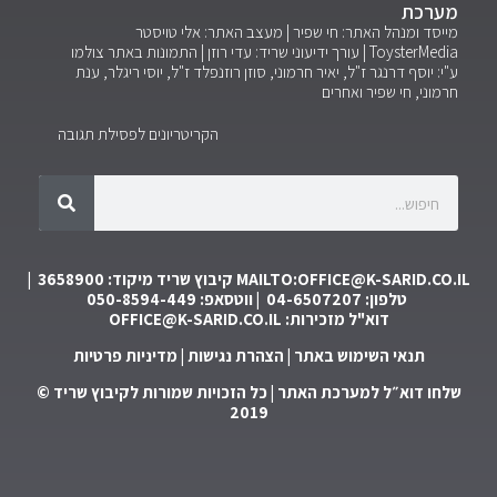
מערכת
מייסד ומנהל האתר: חי שפיר | מעצב האתר: אלי טויסטר
ToysterMedia |
עורך ידיעוני שריד: עדי רוזן | התמונות באתר צולמו
ע"י: יוסף דרנגר ז"ל, יאיר חרמוני, סוזן רוזנפלד ז"ל, יוסי ריגלר, ענת
חרמוני, חי שפיר ואחרים
הקריטריונים לפסילת תגובה
MAILTO:OFFICE@K-SARID.CO.IL
קיבוץ שריד מיקוד: 3658900 |
טלפון: 04-6507207 | ווטסאפ: 050-8594-449
דוא"ל מזכירות:
OFFICE@K-SARID.CO.IL
תנאי השימוש באתר
|
הצהרת נגישות
|
מדיניות פרטיות
שלחו דוא״ל למערכת האתר
| כל הזכויות שמורות לקיבוץ שריד ©
2019