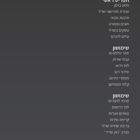
מסע בזמן
אגודת מתיישבי שריד
תרבות ופנאי
חוגים וספורט
עסקים בשריד
עלים לזכרם
שימושון
ספר טלפונים
ענפי שירות
לוח וידאו
סידור רכב
מספרי חירום
קלפי ממוחשב
שימושון
פנימי לחברים
לוח דרושים
צוותים וועדות
קריאת שירות
בריכת שחייה שריד
מגזין ״כאן שריד״