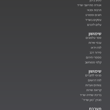
מסע בזמן
אגודת מתיישבי שריד
תרבות ופנאי
חוגים וספורט
עסקים בשריד
עלים לזכרם
שימושון
ספר טלפונים
ענפי שירות
לוח וידאו
סידור רכב
מספרי חירום
קלפי ממוחשב
שימושון
פנימי לחברים
לוח דרושים
צוותים וועדות
קריאת שירות
בריכת שחייה שריד
מגזין ״כאן שריד״
מערכת