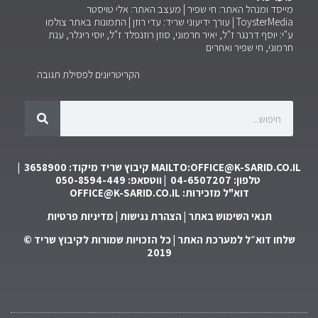
מייסד ומנהל האתר: חי שפיר | מעצב האתר: אלי טויסטר
ToysterMedia |
עורך ידיעוני שריד: עדי רוזן | התמונות באתר צולמו
ע"י: יוסף דרנגר ז"ל, יאיר חרמוני, סוזן רוזנפלד ז"ל, יוסי ריגלר, ענת
חרמוני, חי שפיר ואחרים
הקריטריונים לפסילת תגובה
MAILTO:OFFICE@K-SARID.CO.IL
קיבוץ שריד מיקוד: 3658900 |
טלפון: 04-6507207 | ווטסאפ: 050-8594-449
דוא"ל מזכירות:
OFFICE@K-SARID.CO.IL
תנאי השימוש באתר
|
הצהרת נגישות
|
מדיניות פרטיות
שלחו דוא״ל למערכת האתר
| כל הזכויות שמורות לקיבוץ שריד ©
2019