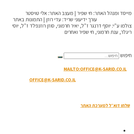
מייסד ומנהל האתר: חי שפיר | מעצב האתר: אלי טויסטר
ToysterMedia |
עורך ידיעוני שריד: עדי רוזן | התמונות באתר
צולמו ע"י: יוסף דרנגר ז"ל, יאיר חרמוני, סוזן רוזנפלד ז"ל, יוסי
ריגלר, ענת חרמוני, חי שפיר ואחרים
הקריטריונים לפסילת תגובה
חיפוש
MAILTO:OFFICE@K-SARID.CO.IL
קיבוץ שריד מיקוד: 3658900 |
טלפון: 04-6507207 | ווטסאפ: 050-8594-449
דוא"ל מזכירות:
OFFICE@K-SARID.CO.IL
תנאי השימוש באתר
|
הצהרת נגישות
|
מדיניות פרטיות
שלחו דוא״ל למערכת האתר
| כל הזכויות שמורות לקיבוץ שריד © 2019