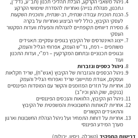
ניהול משאבי הקרקע, הובלת תהליכי תכנון (תב"ע, נדל"ן,
ו.תכנון, מנהלת בנייה) ואחריות להסדרת שימושי הקרקע
הכנת תוכנית עבודה שנתית, רב-שנתית, ותוכנית השקעות
לעסקי הקיבוץ, כולל ליווי הביצוע ואחריות על בקרה
מסירת דיווחים תקופתיים להנהלות והפעלת וועדות הסקטור
העסקי
ייצוג האינטרסים של הקיבוץ בגופים עסקיים: תאגידים
משותפים – רפת, גד"ש העמק, אפרוחי הגליל והעמק,
ובגופים תכנוניים ובתחום המקרקעין – רמ"י, ועדות התכנון
ועוד
ניהול כספים וגזברות
ניהול הכספים והגזברות של הקיבוץ (אגש"ח), שריד חקלאות
ועסקים, אגודת מתיישבי שריד ואפרוחי הגליל והעמק
אחריות על תזרים המזומנים והקשר עם המוסדות הפיננסיים
(בנקים, שוק ההון וכיו"ב)
ניהול הון הקיבוץ, הלוואות והנכסים הפיננסיים
אחריות לנאותות החשבונאית והמשפטית של הקיבוץ
והתאגידים הקשורים
אחריות על דוחות התמחיר ועל ניהול הנהלת החשבונות וארגון
מערך המידע הפיננסי
דרישות התפקיד
(השכלה, ניסיון, יכולות)