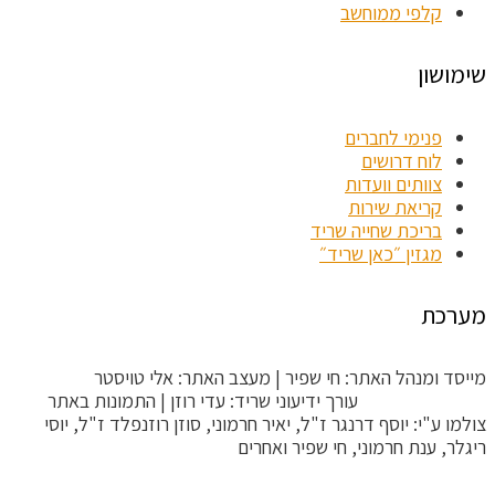
קלפי ממוחשב
שימושון
פנימי לחברים
לוח דרושים
צוותים וועדות
קריאת שירות
בריכת שחייה שריד
מגזין ״כאן שריד״
מערכת
מייסד ומנהל האתר: חי שפיר | מעצב האתר: אלי טויסטר
ToysterMedia |
עורך ידיעוני שריד: עדי רוזן | התמונות באתר
צולמו ע"י: יוסף דרנגר ז"ל, יאיר חרמוני, סוזן רוזנפלד ז"ל, יוסי
ריגלר, ענת חרמוני, חי שפיר ואחרים
הקריטריונים לפסילת תגובה