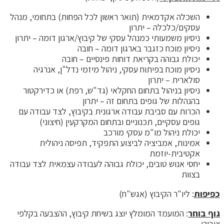
השכלה אקדמאית (תואר ראשון לכל הפחות) בתחומי, מנהל
עסקים/כלכלה – יתרון
ניסיון משמעותי כמנהל עסקי של קיבוץ/ארגון דומה – יתרון
ניסיון מוכח כזגבר בארגון דומה – חובה
יכולת גבוהה בקריאת דוחות פינסיים – חובה
ניסיון מוכח בפיתוח עסקי, ניהול מיזמי נדל"ן, אנרגיה
סולארית – יתרון
ניסיון בניהול בתחום החקלאי (גד"ש, רפת) או כדירקטור
בהנהלות של גופים בתחום זה – יתרון
הכרות עם סביבת עבודה ארגונית בקיבוץ, לצד עבודה עם
גופים עסקיים, תכנוניים ובתחום המקרקעין (חיצוני)
יכולת ניהול מו"מ עסקי מורכב
אמינות, אמביציה לביצוע התפקיד, תפיסה ניהולית
אקטיבית-יוזמת
יחסי אנוש טובים, יכולת גבוהה לעבודה עצמאית לצד עבודה
בצוות
כפיפות
: ליו"ר הקיבוץ (אגש"ח)
גוף בוחר
: המועמד המומלץ יוצג בשיחת קיבוץ, ההצבעה בקלפי
ציבורי