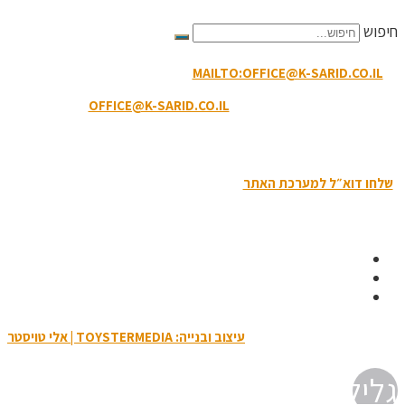
חיפוש
MAILTO:OFFICE@K-SARID.CO.IL
קיבוץ שריד מיקוד: 3658900 |
טלפון: 04-6507207 | ווטסאפ: 050-8594-449
דוא"ל מזכירות:
OFFICE@K-SARID.CO.IL
תנאי השימוש באתר
|
הצהרת נגישות
|
מדיניות פרטיות
שלחו דוא״ל למערכת האתר
| כל הזכויות שמורות לקיבוץ שריד © 2019
עיצוב ובנייה: TOYSTERMEDIA | אלי טויסטר
גלילה