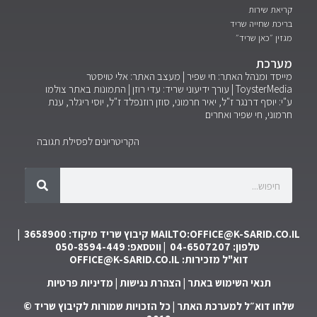
קריאת שירות
בריכת שחייה שריד
מגזין ״כאן שריד״
מערכת
מייסד ומנהל האתר: חי שפיר | מעצב האתר: אלי טויסטר
ToysterMedia |
עורך ידיעוני שריד: עדי רוזן | התמונות באתר צולמו
ע"י: יוסף דרנגר ז"ל, יאיר חרמוני, סוזן רוזנפלד ז"ל, יוסי ריגלר, ענת
חרמוני, חי שפיר ואחרים
הקריטריונים לפסילת תגובה
MAILTO:OFFICE@K-SARID.CO.IL
קיבוץ שריד מיקוד: 3658900 |
טלפון: 04-6507207 | ווטסאפ: 050-8594-449
דוא"ל מזכירות:
OFFICE@K-SARID.CO.IL
תנאי השימוש באתר
|
הצהרת נגישות
|
מדיניות פרטיות
שלחו דוא״ל למערכת האתר
| כל הזכויות שמורות לקיבוץ שריד ©