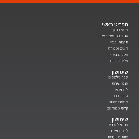
תפריט ראשי
מסע בזמן
אגודת מתיישבי שריד
תרבות ופנאי
חוגים וספורט
עסקים בשריד
עלים לזכרם
שימושון
ספר טלפונים
ענפי שירות
לוח וידאו
סידור רכב
מספרי חירום
קלפי ממוחשב
שימושון
פנימי לחברים
לוח דרושים
צוותים וועדות