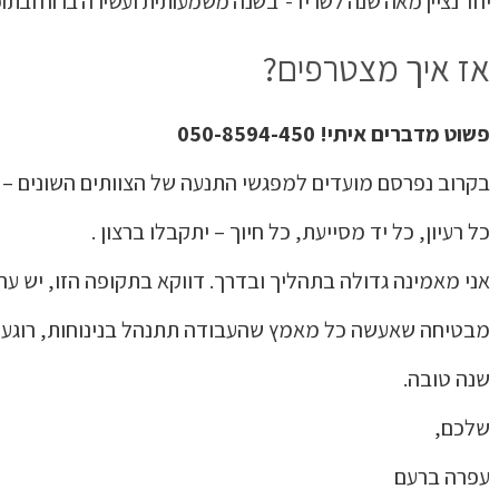
יחד נציין מאה שנה לשריד- בשנה משמעותית ועשירה ברוח ובתוכן
אז איך מצטרפים?
פשוט מדברים איתי! 050-8594-450
בקרוב נפרסם מועדים למפגשי התנעה של הצוותים השונים – א
כל רעיון, כל יד מסייעת, כל חיוך – יתקבלו ברצון .
אני מאמינה גדולה בתהליך ובדרך. דווקא בתקופה הזו, יש
מבטיחה שאעשה כל מאמץ שהעבודה תתנהל בנינוחות, רוגע, ש
שנה טובה.
שלכם,
עפרה ברעם