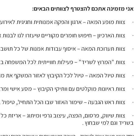
אני מזמינה אתכם להצטרף לצוותים הבאים:
· צוות מופע המאה – ארגון והפקה אמנותית וחגיגית לאירוע
· צוות הארכיון – חיפוש חומרים מקוריים שיעזרו לנו לבנות
· צוות תערוכת המאה – איסוף עבודות אמנות של כל תושבי
· צוות "המרוץ לשריד" – פעילות חווייתית לכל המשפחה בסגנ
· צוות טיול המאה – טיול לכל הקיבוץ לאזור המשקף את מו
· צוות ראיונות מוקלטים עם וותיקי הקיבוץ – מסע אישי ומרג
· צוות ראש הגבעה – שימור האזור שבו הכל התחיל, טיפול 
· צוות שיווק, פרסום, הפצה, עיצוב גרפי ומיתוג – אריזת כ
בשריד וגם למי שבחוץ .