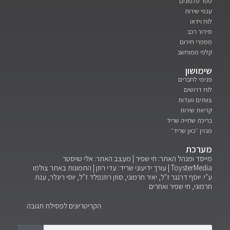
ספר טלפונים
ענפי שירות
לוח וידאו
סידור רכב
מספרי חירום
קלפי ממוחשב
שימושון
פנימי לחברים
לוח דרושים
צוותים וועדות
קריאת שירות
בריכת שחייה שריד
מגזין ״כאן שריד״
מערכת
מייסד ומנהל האתר: חי שפיר | מעצב האתר: אלי טויסטר
ToysterMedia |
עורך ידיעוני שריד: עדי רוזן | התמונות באתר צולמו
ע"י: יוסף דרנגר ז"ל, יאיר חרמוני, סוזן רוזנפלד ז"ל, יוסי ריגלר, ענת
חרמוני, חי שפיר ואחרים
הקריטריונים לפסילת תגובה