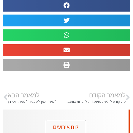
למאמר הקודם
למאמר הבא
קול קורא להגשת מועמדות לחברות בוועד ההנהלה – קיבוץ שריד
"משהו כאן לא בסדר" מאת: יוסי נץ
לוח אירועים