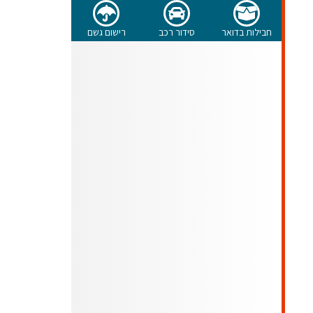
חבילות בדואר
סידור רכב
רישום גשם