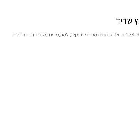
ץ שריד
 לה.