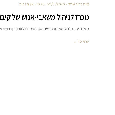
צוות ניהול שריד
29/01/2020
19:25
אין תגובות
מכרז לניהול משאבי-אנוש של קיבו
משה פקר מנהל מש"א מסיים את תפקידו לאחר קדנציה של 4 שנים. אנו פותחים מכרז לתפקיד, למועמדים משריד ומחוצה
קרא עוד ←