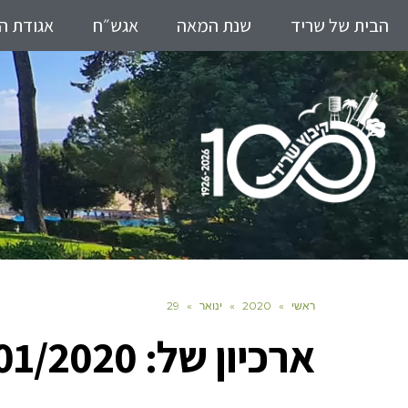
הבית של שריד
שנת המאה
אגש״ח
אגודת ה
ראשי
»
2020
»
ינואר
»
29
ארכיון של:
01/2020