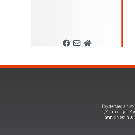
ויסטר
ToysterMedia |
"י: יוסף דרנגר ז"ל,
וני, חי שפיר ואחרים