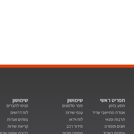
תפריט ראשי
שימושון
שימושון
מסע בזמן
ספר טלפונים
פנימי לחברים
אגודת מתיישבי שריד
ענפי שירות
לוח דרושים
תרבות ופנאי
לוח וידאו
צוותים וועדות
חוגים וספורט
סידור רכב
קריאת שירות
עסקים בשריד
מספרי חירום
בריכת שחייה שריד