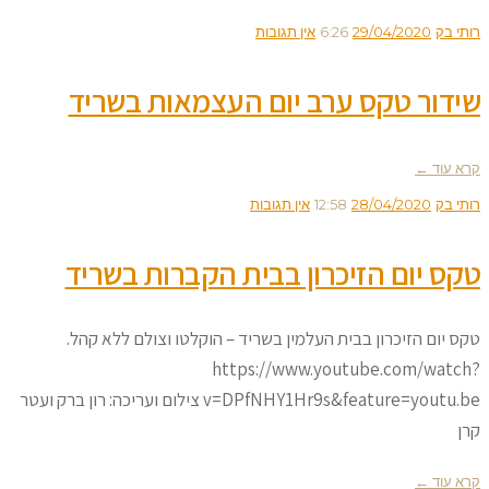
רותי בק
29/04/2020
6:26
אין תגובות
שידור טקס ערב יום העצמאות בשריד
קרא עוד ←
רותי בק
28/04/2020
12:58
אין תגובות
טקס יום הזיכרון בבית הקברות בשריד
טקס יום הזיכרון בבית העלמין בשריד – הוקלטו וצולם ללא קהל.
https://www.youtube.com/watch?
v=DPfNHY1Hr9s&feature=youtu.be צילום ועריכה: רון ברק ועטר
קרן
קרא עוד ←