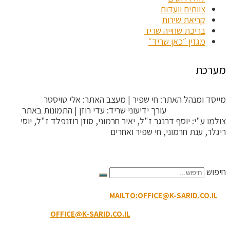
צוותים וועדות
קריאת שירות
בריכת שחייה שריד
מגזין ״כאן שריד״
מערכת
מייסד ומנהל האתר: חי שפיר | מעצב האתר: אלי טויסטר
ToysterMedia |
עורך ידיעוני שריד: עדי רוזן | התמונות באתר
צולמו ע"י: יוסף דרנגר ז"ל, יאיר חרמוני, סוזן רוזנפלד ז"ל, יוסי
ריגלר, ענת חרמוני, חי שפיר ואחרים
הקריטריונים לפסילת תגובה
חיפוש
MAILTO:OFFICE@K-SARID.CO.IL
קיבוץ שריד מיקוד: 3658900 |
טלפון: 04-6507207 | ווטסאפ: 050-8594-449
דוא"ל מזכירות:
OFFICE@K-SARID.CO.IL