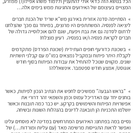
הכל בנושא הזה כדאי אולי להתעניין וללמוד משהו אפילו(!) ממזרע,
המצויים בעיצומם של האירועים והחגיגות ממש בימים אלה…
» הסתיימה סדנה אזורית באירגון מש"א שריד של הכנת חברים
ליציאה לפנסיה. המשתתפים היו מרוצים, במיוחד גם מכך שהצלחנו
לרתום לסדנה גם את גבת ויפעת, שגם להם אוכלוסייה גדולה של
חברים לקראת פנסיה ו/או בפנסיה. רעיון מוצלח!
» בשכונת כדורעף חופים העתידית (שכונת הפרדס) מתקדמים
לקבלת היתר פיתוח ובמקביל נמצאים במו"מ עם קבלני תשתיות
שונים. מקווים שנוכל להתחיל את עבודות הפיתוח בסוף חודש
אוגוסט/ אמצע חודש ספטמבר. אינשאללה!
» "בראש הגבעה" ממשיכים לחפש את הנתיב הנכון לפיתוח, כאשר
בוחנים יחד עם האדריכל עמוס וכמן והשמאי זהר דרורי את
אפשרויות הפיתוח והשימושים בקרקע. יש כבר כמה תובנות וכאשר
יושלמו התכניות הן תובאנה לדיונים בהנהלות השונות ובשיחה.
נסיים במה בפתחנו: האירועים המתרחשים במדינה לא פוסחים עלינו
ואפשר לראות התגייסות מרשימה מאד (עם עליות ומורדות…) של