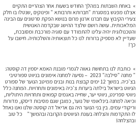
» באחת השבתות במהלך החודש בשעות אחר הצהריים התקיים
אצלנו מפגש במסגרת "חברותא ותרבותא " ופינוקים ,שנטלו בו חלק
צעירי הקיבוץ עם חברנו ארנון מרום בנושא הפקת סרטונים עם הבינה
המלאכותית. עושה רושם שלצד ההישג שבקדמה האנושית
והטכנולוגית יהיה עלינו להתמודד עם סוגיה מורכבת ומסובכת,
שעדיין לא מספיק ברורות לנו כל תוצאותיה והשלכותיה. חישבו על
כך!
» כותבת לנו בתחושת גאווה לגמרי מובנת האמא יסמין דה קוסטה:
" מחנה "סילבה" 2023 – נסיעה למחנה אימונים בניווט ספורטיבי
בצ'כיה. במשך 12 ימים קבוצת בנות ובנים ממיטב הנוער של ספורט
הניווט בישראל בילתה ביערות צ'כיה באימונים ותחרויות. המחנה כלל
ניווטי ספרינט, ניווטי יער, שחייה באגמים קפואים ותחרויות היתוליות,
וכיאה למחנה בינלאומי של נוער, כמובן שגם מסיבות דיסקו, מדורות
וריקודי עמים. בין בני הנוער היה גם אריאל דה קוסטה שלנו ואנו נאחל
לו התקדמות והצלחה בעונת הניווטים הקרובה ובהמשך" כל טוב
ובהצלחה!