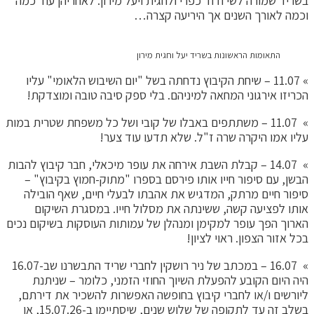
בשריד שמורה לשי ודוד כפרי ולחגית ויעל מירון. לאחריהן עוד כמה
וכמה לאורך השנים אך היריעה קצרה…
התאומות הראשונות בשריד יעל וחגית מירון
» 11.07 – שיחת הקיבוץ נדחתה בשל "יום השיבוש הלאומי" עליו
הכריזו אירגוני המחאה למיניהם. בלי ספק סיבה טובה ומוצדקת!
» 11.07 – משתתפים באבלו של קובי ושל כל משפחת שטרית במות
עליו אמו היקרה שרה ז"ל. שלא תדעו עוד צער!
» 14.07 – קבלת השבת אירחה את עופר מיכאלי, חבר קיבוץ להבות
הבשן, עם סיפור חייו אותו פירסם בספרו "מתוק-חמוץ בקיבוץ" –
סיפור חיים מרתק, המדגיש את אהבתו לבעלי חיים, שאף הובילה
אותו לפציעה קשה, ששינתה את מסלול חייו. במסגרת השיקום
הארוך הפך עופר למקימן ומנהלן של עמותות העוסקות בשיקום נכים
בכל אזור הצפון. ראוי לציון!
» 16.07 – במכתב של ניר רושקין לחברי שריד התבשרנו שב-16.07
היה היום הקובע להפעלת השיוך החוזי הזמני, כלומר – שניתנת
ליורשים ו/או לחברי קיבוץ בחופשה האפשרות להשכיר את דירתם,
בשלב זה עד לתקופה של שלוש שנים, שיסתיימו ב-15.07.26, או