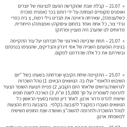
» 21.07 – קבלת שבת שהוקדשה הפעם לנציגות של יוצרים
ואומנים מקומיים הונחתה על ידי רותם בכר (אמנית מוכרת
כשלעצמה!), שאירחה וראיינה את חברינו נילי רמות, צ ביה כפרי
וגידי צור, כל אחת ואחד בתחום עיסוקה/ו ואמנותה/ו הייחודית.
מדווחים לנו שהערב היה מעניין ומרתק!
» 21.07 – תחת שרביטה האירגוני של חברתנו יעל עזר התקיימה
בגיציה הופעתם השנייה של אסי זיגדון והצדיקים, שהנעימו בנגינתם
ובשירתם את כל אלה שהזדמנו למקום.
» 25.07 – התקיימה שיחת הקיבוץ שנדחתה בשעתו בשל "יום
השיבוש הלאומי" ועלו בה הנושאים הבאים: 1) נוהל השכרות
לגרושות/גרושים שלאחר היום הקובע, 2) פניית תנועת השומר הצעיר
לתרומה לשומריה על סך 15,000 ש"ח, 3) הארכה לשנת חופש
שישית להדס ודרור ארנון. לאחר דיון מתוח בסעיף הראשון כל
הנושאים הועברו כמקובל להצבעה בקלפי. בהצבעה נדחו ההצעות
לנוהל ההשכרה ולתרומה להשוה"צ ואושרה שנת החופש השישית
למשפחת ארנון.