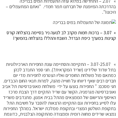
» 2.07 – התחדשה במלוא עוזה התעמלות המים בבריכה
בהדרכתה המיומנת של חברתנו תמר חמדי. "ואתם המתעמלים –
היכונו!".
» 3.07 – ברכות חמות מקרב לב לנועה ניר בסיימה בהצלחה קורס
קצינות במערך כיפת הברזל. השבח וההלל! בהצלחה בהמשך!
» 3.07-25.07 – התקיימה והסתיימה עונת החפירות הארכיולוגיות
בתל שדוד שלידינו (שריד המקראית?). חגי ספר התנדב לכהן
כמתאם מול משלחת החופרים ואליו הצטרפו לחפירות מדי יום
חברים רבים שאף דיווחו על חווייה מהנה, למרות תנאי החום הכבדים.
חגי מסכם: " החפירות בוצעו על ידי משלחת מאוניברסיטת תל אביב
ואוניברסיטה מגרמניה. הקשר עם שריד התקיים דרך הצבת מרכז
האיסוף והרישום של הממצאים מהתל בבית אמנון. מתנדבים משריד
עלו לסייע בחפירות וגם התקיימו הרצאות להסבר על חשיבות התל
בתקופת השלטון המצרי ובתקופת ממלכת ישראל. במהלך החפירות
נמצאו שרידים מחווה רומית וממצודה מהתקופה הצלבנית, כדוגמת