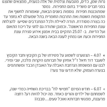
נרות שמן, כדים, מטבעות וצלמית של אלה כנענית, ממצאים שהוצגו
בפני חברים משריד בתום החפירות. נמסר
שמתוכננות חפירות נוספות בשנים הבאות, שאמורות לחשוף את
התקופות השונות ואת התרבות החומרית בתל שמעולם לא נחפר עד
כה בצורה מסודרת. תודה לאיילת ולכל המתנדבים שסייעו להצלחת
עונת החפירות הראשונה". וכמובן שתודה גם לחגי על ריכוז התאום
ועל הדיווח. ב- 25.07 התקיים בבית אמנון אירוע סגירת עונת
החפירות וכעת אנו נמתין לעונה הבאה בשנה הבאה.
»
4.07 – הצטערנו לשמוע על פטירתו של בן הקיבוץ וחבר הקיבוץ
לשעבר דוד חיאל ז"ל אחיהן של חברותנו היקרות מלכה, שבי ומירי.
לבנו עם המשפחה הנרחבת האבלה על האובדן הכבד ומשתתפים
בצערה העמוק. שלא תדעו עוד צער!
» 6.07 – חודש המיזם "חמישי לח" בבריכת השחייה כמדי שנה,
לשמחתם של ילדים והורים כאחד. מה יכול להיות רע? רחצה
מרעננת, מפגשי חברותא ואוכל טעים…סבבה!