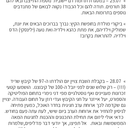
» 25.07 – במסגרת תרומת דם יישובית נוספת התייצבו ובאו להם
38 תורמים. תודה להם וכל הכבוד! נקווה לבואם של מתנדבים
נוספים בתרומות הבאות.
» ביקורי מולדת בחופשת הקיץ: נברך בברוכים הבאים את יונת,
שמוליק וילדיהם, את מתת כהנא וילדיה ואת נועה (ילינסקי) הדס
וילדיה. להתראות בקרוב!
» ג'יי לבנה התפרסם לאחרונה בעתונות הספורט – "הכדורגלן
המוכשר חתם לאחרונה בהפועל הרצליה". לא נותר לנו אלא לאחל לו
ולקבוצתו החדשה הצלחה רבה בעונה הקרובה.
» 28.07 – בקבלת השבת צויין יום הולדתו ה-97 של קיבוץ שריד
(!!!) – רק שלוש שנים לפני יובל ה-100 של קיבוצנו. הושמעו קטעי
זכרונות מעניינים ואף נוסטלגיים מפי דני נימרי בתחום הפוליטיקה
והספורט, יעל אייזנר על חגי הקיבוץ ועדי רוזן על תחום העבודה. יצויין
גם שקדמה לכך ארוחת ערב חגיגית בחדר האוכל, כמעין פתיחה
לניסיון להחזיר את ארוחות הערב ביום שישי, לעת עתה פעם בחודש.
כדאי אולי ליזום את תחילת התכנונים וההכנות לחגיגות המאה
הממשמשות ובאות. אל תפיצו, אך יודעי דבר מדליפים,שלמרות