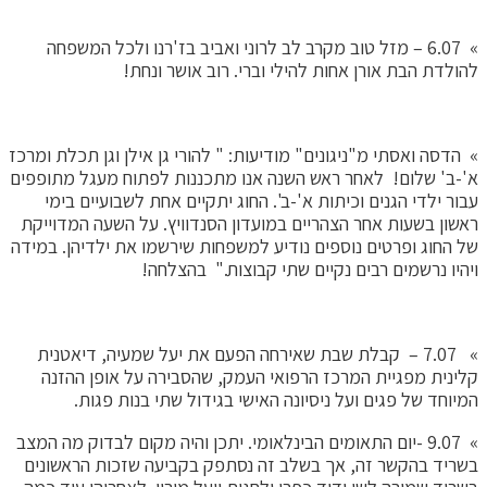
» 6.07 – מזל טוב מקרב לב לרוני ואביב בז'רנו ולכל המשפחה
להולדת הבת אורן אחות להילי וברי. רוב אושר ונחת!
» הדסה ואסתי מ"ניגונים" מודיעות: " להורי גן אילן וגן תכלת ומרכז
א'-ב' שלום! לאחר ראש השנה אנו מתכננות לפתוח מעגל מתופפים
עבור ילדי הגנים וכיתות א'-ב'. החוג יתקיים אחת לשבועיים בימי
ראשון בשעות אחר הצהריים במועדון הסנדוויץ. על השעה המדוייקת
של החוג ופרטים נוספים נודיע למשפחות שירשמו את ילדיהן. במידה
ויהיו נרשמים רבים נקיים שתי קבוצות." בהצלחה!
» 7.07 – קבלת שבת שאירחה הפעם את יעל שמעיה, דיאטנית
קלינית מפגיית המרכז הרפואי העמק, שהסבירה על אופן ההזנה
המיוחד של פגים ועל ניסיונה האישי בגידול שתי בנות פגות.
» 9.07 -יום התאומים הבינלאומי. יתכן והיה מקום לבדוק מה המצב
בשריד בהקשר זה, אך בשלב זה נסתפק בקביעה שזכות הראשונים