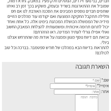
חברים, בני נוער וילדים, הנוטלים חלק פעיל במאבק. גיורא רמות,
שמוביל את ההתארגנות בשריד ובעמק, משקיע בכך זמן רב ואיתו
שותפים חברים נוספים המבינים את הסכנה האורבת לנו אם חס
וחלילה תתקבל החקיקה המוצעת ואם יקודמו עוד מהלכים הזויים
מידיה של הממשלה הכושלת המכהנת בימינו אלה. כל אחת ואחד
יכול לתרום תרומה איכותית ומשמעותית להצלחת המאבק החשוב
ואולי אפילו גורלי לעתיד המדינה. ראו הוזהרתם!
ובזאת תם דיווח נוסף מגוון וממצה על אודות מה שהתרחש אצלנו
ביולי.
להתראות בדיווח הבא במהלכו של חודש ספטמבר. בברכה וכל טוב
לכולכם!
השארת תגובה
שם:*
אימייל*
אתר: