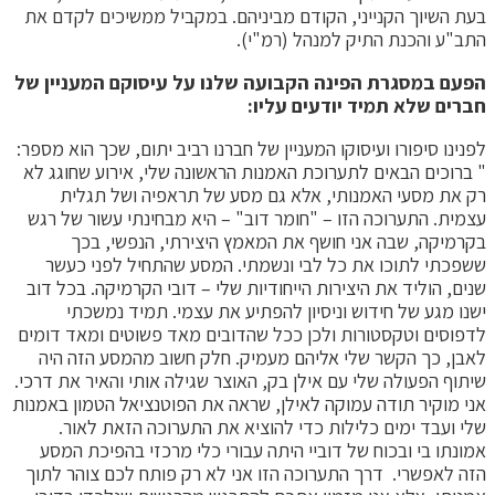
בעת השיוך הקנייני, הקודם מביניהם. במקביל ממשיכים לקדם את
התב"ע והכנת התיק למנהל (רמ"י).
הפעם במסגרת הפינה הקבועה שלנו על עיסוקם המעניין של
חברים שלא תמיד יודעים עליו:
לפנינו סיפורו ועיסוקו המעניין של חברנו רביב יתום, שכך הוא מספר:
" ברוכים הבאים לתערוכת האמנות הראשונה שלי, אירוע שחוגג לא
רק את מסעי האמנותי, אלא גם מסע של תראפיה ושל תגלית
עצמית. התערוכה הזו – "חומר דוב" – היא מבחינתי עשור של רגש
בקרמיקה, שבה אני חושף את המאמץ היצירתי, הנפשי, בכך
ששפכתי לתוכו את כל לבי ונשמתי. המסע שהתחיל לפני כעשר
שנים, הוליד את היצירות הייחודיות שלי – דובי הקרמיקה. בכל דוב
ישנו מגע של חידוש וניסיון להפתיע את עצמי. תמיד נמשכתי
לדפוסים וטקסטורות ולכן ככל שהדובים מאד פשוטים ומאד דומים
לאבן, כך הקשר שלי אליהם מעמיק. חלק חשוב מהמסע הזה היה
שיתוף הפעולה שלי עם אילן בק, האוצר שגילה אותי והאיר את דרכי.
אני מוקיר תודה עמוקה לאילן, שראה את הפוטנציאל הטמון באמנות
שלי ועבד ימים כלילות כדי להוציא את התערוכה הזאת לאור.
אמונתו בי ובכוח של דוביי היתה עבורי כלי מרכזי בהפיכת המסע
הזה לאפשרי. דרך התערוכה הזו אני לא רק פותח לכם צוהר לתוך