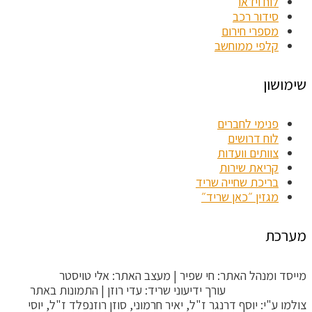
לוח וידאו
סידור רכב
מספרי חירום
קלפי ממוחשב
שימושון
פנימי לחברים
לוח דרושים
צוותים וועדות
קריאת שירות
בריכת שחייה שריד
מגזין ״כאן שריד״
מערכת
מייסד ומנהל האתר: חי שפיר | מעצב האתר: אלי טויסטר
ToysterMedia |
עורך ידיעוני שריד: עדי רוזן | התמונות באתר
צולמו ע"י: יוסף דרנגר ז"ל, יאיר חרמוני, סוזן רוזנפלד ז"ל, יוסי