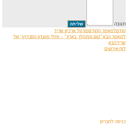
תגובה
קודם
למאמר הקודם
פורטל ארכיון שריד
למאמר הבא
"קום והתהלך בארץ" – טיולי מועדון הסנדויץ' של
שריד
הבא
לוח אירועים
כניסה לחברים