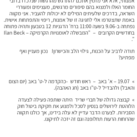
אמנותי, אלא אני מזמין אתכם להתרגש מהרגשות שנלכדו בדובי
החומר האלו ולמצוא בהם סיפורים מרגשים, מעצימים ומעוררי
השראה, בדרכים שלעיתים המילים לא יכולות להעביר. אני מקווה
באמת שתצטרפו אלי לחגיגה זו של אמנות, ריפוי והתפתחות אישית.
נפתחה ב-9.06 בשעה 11:00 ברח' הדגניות 12 בטבעון ותהיה פתוחה
בחודשיים הקרובים – "המבשלה לאומנויות הקרמיקה – Ilan Beck
".
תודה לרביב על הכנות, גילוי הלב והכישרון! נכון מעניין ואף
מפתיע?
» 19.07 – א' באב – ראש חודש -כהקדמה ל-ט' באב (יום הצום
והאבל) ולהבדיל ל-ט"ו באב (חג האהבה).
» קבוצה גדולה של חברי שריד היתה שותפה פעילה לצעדה
הלוהטת לירושלים בנסיון לסכל ולמנוע את חקיקת ביטול חוק
הסבירות. לצערנו הדבר עדיין לא עלה בידינו, אך כולנו תקווה
שהרוחות הרעות תחלופנה וגם זה יזכה לתיקונו.