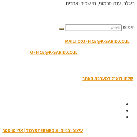
ריגלר, ענת חרמוני, חי שפיר ואחרים
הקריטריונים לפסילת תגובה
חיפוש
MAILTO:OFFICE@K-SARID.CO.IL
קיבוץ שריד מיקוד: 3658900 |
טלפון: 04-6507207 | ווטסאפ: 050-8594-449
דוא"ל מזכירות:
OFFICE@K-SARID.CO.IL
תנאי השימוש באתר
|
הצהרת נגישות
|
מדיניות פרטיות
שלחו דוא״ל למערכת האתר
| כל הזכויות שמורות לקיבוץ שריד © 2019
עיצוב ובנייה: TOYSTERMEDIA | אלי טויסטר