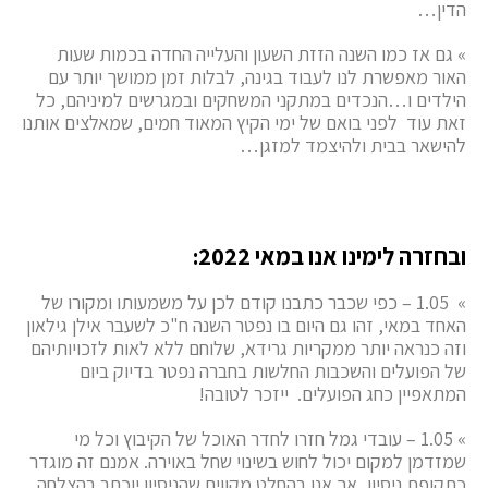
הדין…
» גם אז כמו השנה הזזת השעון והעלייה החדה בכמות שעות
האור מאפשרת לנו לעבוד בגינה, לבלות זמן ממושך יותר עם
הילדים ו…הנכדים במתקני המשחקים ובמגרשים למיניהם, כל
זאת עוד לפני בואם של ימי הקיץ המאוד חמים, שמאלצים אותנו
להישאר בבית ולהיצמד למזגן…
ובחזרה לימינו אנו במאי 2022:
» 1.05 – כפי שכבר כתבנו קודם לכן על משמעותו ומקורו של
האחד במאי, זהו גם היום בו נפטר השנה ח"כ לשעבר אילן גילאון
וזה כנראה יותר ממקריות גרידא, שלוחם ללא לאות לזכויותיהם
של הפועלים והשכבות החלשות בחברה נפטר בדיוק ביום
המתאפיין כחג הפועלים. ייזכר לטובה!
» 1.05 – עובדי גמל חזרו לחדר האוכל של הקיבוץ וכל מי
שמזדמן למקום יכול לחוש בשינוי שחל באוירה. אמנם זה מוגדר
כתקופת ניסיון, אך אנו בהחלט מקווים שהניסיון יוכתר בהצלחה