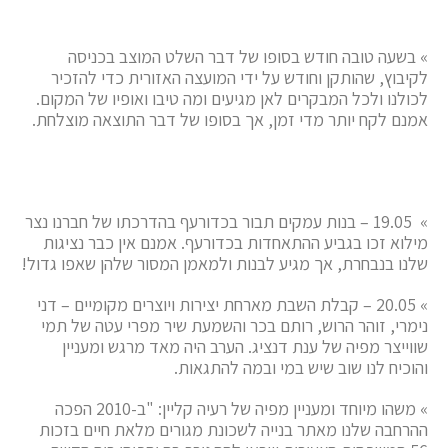
» בשעה טובה חודש בסופו של דבר השלט המוצב בכניסה
לקיבוץ, שהותקן וחודש על ידי המועצה האזורית כדי להזכיר
לכולנו ולכל המבקרים לאן מגיעים ומה טיבו ואופיו של המקום.
אמנם לקח יותר מדי זמן, אך בסופו של דבר התוצאה מוצלחת.
» 19.05 – בנות עמקים תבור בכדורעף בהדרכתו של חברנו נצר
מילוא זכו בגביע ההתאחדות בכדורעף. אמנם אין כבר נציגות
שלנו בנבחרת, אך מגיע לבנות ולמאמן המסור שלהן שאפו גדול!
» 20.05 – קבלת השבת מארחת יצירות ויוצרים מקומיים – דני
נימרי, זוהר הרוש, רותם בכר והשמעת שיר מפרי עטה של תמי
שווייצר מפיה של ענת דנציג. הערב היה מאד מרגש ומעניין
והוכיח לנו שוב שיש במי ובמה להתגאות.
» משהו מיוחד ומעניין מפיה של רעיה קליין: "ב-2010 הפכה
ההרחבה שלנו מאתר בנייה לשכונת מגורים מלאת חיים בזכות