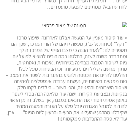
יעדים". תמציתי ולעניין! תודה לך מאור! אז מי הבא בתור
לחודש הבא? ממתינים להצעת מועמדים…
» עוד סיפור מעניין על הנעשה אצלנו לאחרונה: שיפוץ מרכז
"דקל" (כיתות א'-ב'), מעשה ידיהם של הורי המרכז, שכך הם
מספרים לנו: "לאחר הבנה כי מצבו הפיזי של המרכז הולך
ומתדרדר משנה לשנה, החלטנו כמה הורים להוציא לפועל יום
גיוס לשיפור המבנה מבחינה בטיחותית, איכותית ואסתטית,
מתוך מחשבה שלילדינו מגיע יותר וכי הבטיחות מעל לכל!
החלטנו להרים את הכפפה ולהגיע בהתנדבות לשפר את המצב –
פונו מפגעים בטיחותיים, נעשתה עבודת אינסטלציה לפתיחה
ושיפור השירותים וההיגיינה, והכי חשוב – הילדים לקחו חלק
בנקיונות ובצביעת הקירות. ישנה עוד מלאכה רבה בכדי לשפר
באופן אמיתי ויסודי את התנאים במבנה, אך בשלב זה מן הראוי
להודות למנהל האגודה יובל סלע על העזרה והמענה המהיר
שקיבלנו מהרגע שהעלינו את הבעייה והרעיון ליום הגיוס". אכן,
עוד לא פסה ההתנדבות ממקומותנו!