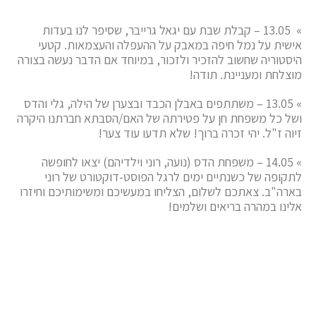
» 13.05 – קבלת שבת עם יגאל גרייבר, שסיפר לנו בעדות
אישית על נמל חיפה במאבק על ההעפלה והעצמאות. קטעי
היסטוריה שחשוב להזכיר ולזכור, במיוחד אם הדבר נעשה בצורה
מוצלחת ומעניינת. תודה!
» 13.05 – משתתפים באבלן הכבד ובצערן של הילה, גלי והדס
ושל כל משפחת חן על פטירתה של האם/הסבתא חברתנו היקרה
זיוה ז"ל. יהי זכרה ברוך! שלא תדעו עוד צער!
» 14.05 – משפחת הדס (נועה, רוני וילדיהם) יצאו לחופשה
לתקופה של כשנתיים ימים לרגל הפוסט-דוקטורט של רוני
בארה"ב. צאתכם לשלום, הצליחו במעשיכם ומשימותיכם וחיזרו
אלינו במהרה בריאים ושלמים!
» 16.05 – משתתפים באבלו ובצערו של דודו ושל כל
משפחות בכר/אטיאס על פטירתו של אחיו נפתלי בירושלים.
יהי זכרו ברוך!