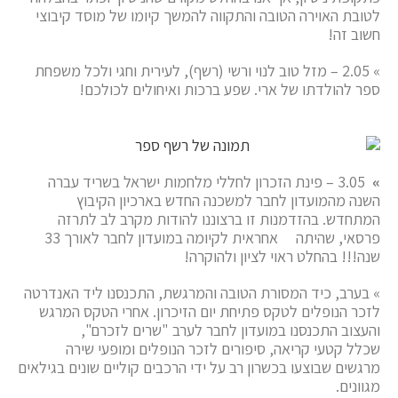
לטובת האוירה הטובה והתקווה להמשך קיומו של מוסד קיבוצי
חשוב זה!
» 2.05 – מזל טוב לנוי ורשי (רשף), לעירית וחגי ולכל משפחת
ספר להולדתו של ארי. שפע ברכות ואיחולים לכולכם!
»
3.05 – פינת הזכרון לחללי מלחמות ישראל בשריד עברה
השנה מהמועדון לחבר למשכנה החדש בארכיון הקיבוץ
המתחדש. בהזדמנות זו ברצוננו להודות מקרב לב לתרזה
פרסאי, שהיתה אחראית לקיומה במועדון לחבר לאורך 33
שנה!!! בהחלט ראוי לציון ולהוקרה!
» בערב, כיד המסורת הטובה והמרגשת, התכנסנו ליד האנדרטה
לזכר הנופלים לטקס פתיחת יום הזיכרון. אחרי הטקס המרגש
והעצוב התכנסנו במועדון לחבר לערב "שרים לזכרם",
שכלל קטעי קריאה, סיפורים לזכר הנופלים ומופעי שירה
מרגשים שבוצעו בכשרון רב על ידי הרכבים קוליים שונים בגילאים
מגוונים.