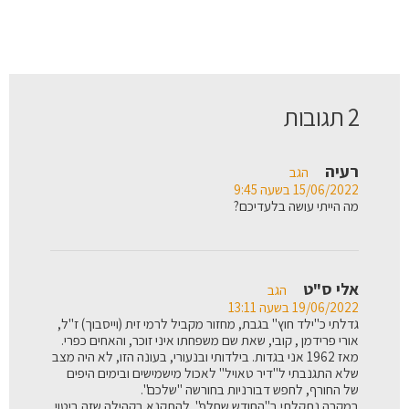
2 תגובות
רעיה
הגב
15/06/2022 בשעה 9:45
מה הייתי עושה בלעדיכם?
אלי ס"ט
הגב
19/06/2022 בשעה 13:11
גדלתי כ"ילד חוץ" בגבת, מחזור מקביל לרמי זית (וייסבוך) ז"ל,
אורי פרידמן , קובי, שאת שם משפחתו איני זוכר, והאחים כפרי.
מאז 1962 אני בגדות. בילדותי ובנעורי, בעונה הזו, לא היה מצב
שלא התגנבתי ל"דיר טאויל" לאכול מישמישים ובימים היפים
של החורף, לחפש דבורניות בחורשה "שלכם".
במקרה נתקלתי ב"החודש שחלף". להתקנא בקהילה שזה ביטוי