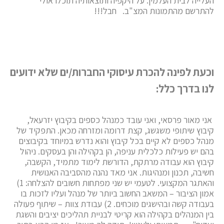
העלייה לבית העלמין. על היקפיה ותוצאותיה תוכלו אולי
להתרשם מהתמונות המצ"ב. חבל!!!
וכעת לפינה להכרת עיסוקי החברות/ים שלא ידועים
לנו בדרך כלל:
אני מאור פרסאי, ואני עובד כמנהל כספים בקיבוץ יזרעאל,
קיבוץ שיתופי משגשג, קצת דרומה ומזרחה מכאן. התפקיד של
מנהל כספים לא קיים בכל קיבוץ והוא נדרש במיוחד בקיבוצים
בהם יש פעילות כלכלית עניפה, הן בקהילה והן בעסקים. ניהול
קיבוץ הוא עבודה מרתקת, הדורשת לימוד מתמיד, הקשבה,
חשיבה, תכנון ומנהיגות. אני מאד נהנה מהסביבה האנושית
והאתגר המקצועי. לטעמי יש שני מפתחות חשובים להצלחה: 1)
אמון הציבור – המשאב החשוב ביותר של מנהל ועליו לזכות בו
בעבודה קשה ובהישגים מוכחים. 2) עבודת צוות – שיתוף פעולה
בין המנהלים בקהילה הוא קריטי לבניית תהליכים יציבים והשגת