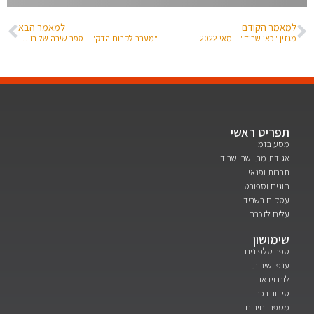
למאמר הקודם
למאמר הבא
מגזין "כאן שריד" – מאי 2022
"מעבר לקרום הדק" – ספר שירה של רותם בכר
תפריט ראשי
מסע בזמן
אגודת מתיישבי שריד
תרבות ופנאי
חוגים וספורט
עסקים בשריד
עלים לזכרם
שימושון
ספר טלפונים
ענפי שירות
לוח וידאו
סידור רכב
מספרי חירום