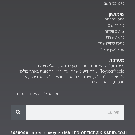
קלפי ממוחשב
שימושון
פנימי לחברים
לוח דרושים
צוותים וועדות
קריאת שירות
בריכת שחייה שריד
מגזין ״כאן שריד״
מערכת
מייסד ומנהל האתר: חי שפיר | מעצב האתר: אלי טויסטר
ToysterMedia |
עורך ידיעוני שריד: עדי רוזן | התמונות באתר צולמו
ע"י: יוסף דרנגר ז"ל, יאיר חרמוני, סוזן רוזנפלד ז"ל, יוסי ריגלר, ענת
חרמוני, חי שפיר ואחרים
הקריטריונים לפסילת תגובה
MAILTO:OFFICE@K-SARID.CO.IL
קיבוץ שריד מיקוד: 3658900 |