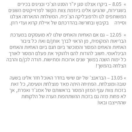
» 8.05 – ביקרו אצלנו סגן יו"ר הסנט הצ'כי ונציגים בכירים
בשגרירות, שהגיעו אלינו ביוזמת צוות הקשר לפרוייקטים השונים
המשותפים לנו ולרפובליקה הצ'כית. המשלחת התארחה אצלנו
וסיירה בקיבוץ ובחורשה בהדרכתם של איילת קרוא ועדי רוזן.
» 12.05 – גם אם האחיות והאחים שלנו לא מועסקים במערכת
הבריאות המקומית, מן הראוי לברך אותן/ם ואת כל ציבור
האחיות והאחים המסור והמוכשר ביום חגם ביום האחיות והאחים
הבינלאומי. חשוב להודות להם ולהוקיר את פעלם המסור לאורך
כל ימות השנה במשך שנים ארוכות ומתישות. תודה לכן/ם והרבה
הצלחה בהמשך!
» 13.05 – הבראנצ' של יום שישי בחדר האוכל חזר אלינו בשעה
טובה ומוצלחת. הפתיחה היתה מאד מוצלחת וטעימה, כל זאת
בזכות צוות ענף המזון המסור בראשותם של אמג'ד ואפרת, אך
לא פחות מזה גם בזכות ההשתתפות הערה של הלקוחות
שהתייצבו ובאו!