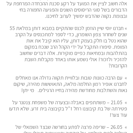
אלה חשוב לציין את המועד על רקע סכנת ההכחדה המרחפת על
הדבורים בשל סוגי הריסוסים השונים והפגיעה החמורה בחי
ובצומח. נקווה שהדבש ימשיך לערוב לחיכנו.
» חברנו יוסי שיין הוזמן לכנס שהתקיים במבוא דותן במלאת 55
שנים לשחרור צפון השומרון, כדי לספר למתכנסים על הקרב
שהוא נטל בו חלק בעמק דותן, עליו הוא קיבל את אות
המופת. סיפורו התקבל על ידי הקהל הרב שנכח במקום
בהתלהבות ובמחיאות כפיים מוקירות. אלה דברים שחשוב
להזכיר ולזכור! אולי נשמע אותו באחד מקבלות השבת
הקרובות?
» עם הרבה כוונות טובות ובלוויית תקווה גדולה אנו מאחלים
לחברנו אופיר רמון החלמה מלאה, התאוששות מהירה, שיקום
נאות והשתלבות מחודשת מהירה בחייו הרגילים. מי יתן!
» 21.05 – משתתפים באבלה ובצערה של משפחת צנטנר על
פטירתה של בת קיבוצנו רחל ז"ל בקיבוצה בית זרע. שלא תדעו
עוד צער!
» 26.05 – שריפה פרצה לפתע בחורשה שבצד השמאלי של