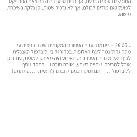
המוכשרת עופרה ברעם, אך רבים סייעו בידה בהוצאת הפרוייקט
לפועל ואנו מודים לכולם, אך לא נזכיר שמות, פן נלקה בשיכחת
מישהו.
» 28.05 – ביוזמת ועדת הספורט המקומית שודר בגיציה על
מסך גדול גמר ליגת האלופות בכדורגל בין ליברפול האנגלית
לבין ריאל מדריד הספרדית. האירוע היה מאורגן למופת, עם דוכן
אוכל למכירה, שתייה בשפע, אוירה טובה ו…הפסד נוסף
לליברפול… תנחומינו הכנים לחברנו ג'ון אייזנר…סתתתם!
» 29.05 – בצער רב ובכאב גדול ליווינו למנוחות עולם את
חברנו היקר גדעון ברטל ז"ל, מותיקי ופעילי הקיבוץ
המרכזיים. תנחומינו הכנים והשתתפותנו בצערם ובאבלם של
חוי, עינת, ירדן וכל משפחת ברטל העניפה. נזכור את גדעון
בכאב וגעגוע. שלא תדעו עוד צער!