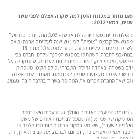
ואם נחזור במכונת הזמן למה שקרה אצלנו לפני עשר
שנים, במאי 2012:
» אילנה מרינובסקי דיווחה לנו אז שב- 3.05 התקיים ב"סנדוויץ"
מפגש של קבוצת "צופית" לציון 20 שנה לעלייתם ארצה ובואם
לשריד במסגרת עליית הנוער. הגיעו למפגש 13 מתוך 18
בנות/בני החברה. השתתפו במפגש המחנך שלהם, חברנו צבי
ילינסקי, ואסתי צוק, המורה המיתולוגית לעברית, שהתקבלה על
ידם בשמחה ובאהדה גדולה. התברר שכולם הקימו משפחות
ורכשו לעצמם מקצועות טובים לפרנסתם. מסתבר שגם אילנה
וגם שאר החברה זוכרים את התקופה בשריד בהרבה חיבה וגעגוע.
» ביוזמת המועצה האזורית הוחלף גג הרעפים הישן בחדר
המוסיקה של שגי"א (זה שמעל לבריכת האווזים של משק
הילדים לשעבר), ששימש במקור כבית כיתות וזכו ללמד בו
יוכבד אמיתי ואפרים כהן, זכרונם לברכה, את קבוצות אורן, זית
וניצנים. היו זמנים…