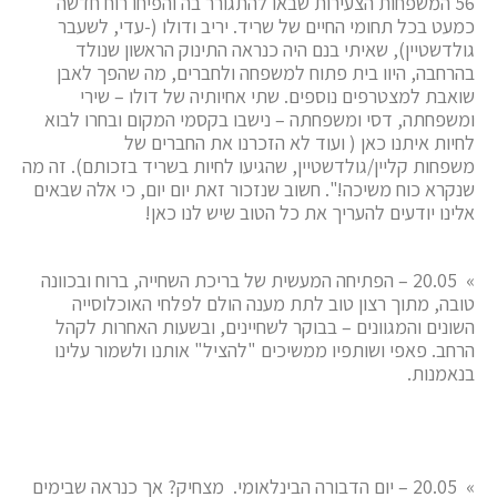
56 המשפחות הצעירות שבאו להתגורר בה והפיחו רוח חדשה
כמעט בכל תחומי החיים של שריד. יריב ודולו (-עדי, לשעבר
גולדשטיין), שאיתי בנם היה כנראה התינוק הראשון שנולד
בהרחבה, היוו בית פתוח למשפחה ולחברים, מה שהפך לאבן
שואבת למצטרפים נוספים. שתי אחיותיה של דולו – שירי
ומשפחתה, דסי ומשפחתה – נישבו בקסמי המקום ובחרו לבוא
לחיות איתנו כאן ( ועוד לא הזכרנו את החברים של
משפחות קליין/גולדשטיין, שהגיעו לחיות בשריד בזכותם). זה מה
שנקרא כוח משיכה!". חשוב שנזכור זאת יום יום, כי אלה שבאים
אלינו יודעים להעריך את כל הטוב שיש לנו כאן!
» 20.05 – הפתיחה המעשית של בריכת השחייה, ברוח ובכוונה
טובה, מתוך רצון טוב לתת מענה הולם לפלחי האוכלוסייה
השונים והמגוונים – בבוקר לשחיינים, ובשעות האחרות לקהל
הרחב. פאפי ושותפיו ממשיכים "להציל" אותנו ולשמור עלינו
בנאמנות.
» 20.05 – יום הדבורה הבינלאומי. מצחיק? אך כנראה שבימים