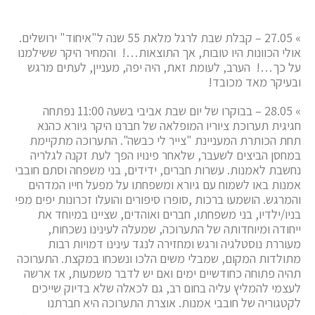
» 27.05 – קבלת שבת לרגל מלאת 55 שנה ל"איחוד" ירושלים.
אולי הכוונות היו טובות, אך התוצאות…! והמחיר היקר ששילמנו
על כך…! הערב, לעומת זאת, היה יפה, מעניין, לעתים מרגש
ובעיקר מאד מכובד!
» 28.05 – בבוקרו של יום שבת אביבי בשעה 11:00 נפתחה
חגיגית תערוכת ציוריו המופלאה של חברנו היקר גיורא כהנא
תחת הכותרת המעניינת "צייר לי כבשה". התערוכה מתקיימת
במחסן הביצים לשעבר, שלאחר פינויו הפך לעת זקנה לגלריה
נחשבת לאמנות. עשרות חברים, ידידים, בני משפחה וסתם חובבי
אמנות באו לשמוח עם גיורא ומשפחתו על מפעל חייו המדהים
והמרגש. הושמעו ברכות ,סופרו סיפורים והועלו זכרונות יפים מפי
בניו/ילדיו, בני משפחתו, חברים ואוהדים, שציינו במיוחד את
ייחודה ומיוחדותה של התערוכה, שמעלה לעינינו נשכחות,
מעוררת נוסטלגיה ורגש ומחזירה לנגד עינינו דמויות רבות
מתולדות המקום, שמבלי משים הלכו ונשכחו במקצת. התערוכה
תהיה פתוחה כחודשיים ימים ואם יש לדבר משמעות, אז ארשה
לעצמי להמליץ עליה בחום רב, גם לכאלה שלא בדיוק שייכים
לקטגוריה של חובבי אמנות. אוצרת התערוכה היא חברתנו