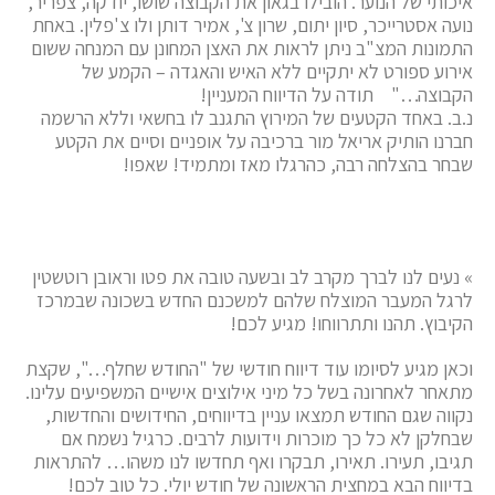
איכותי של הנוער. הובילו בגאון את הקבוצה שושו, יודקה, צפריר,
נועה אסטרייכר, סיון יתום, שרון צ', אמיר דותן ולו צ'פלין. באחת
התמונות המצ"ב ניתן לראות את האצן המחונן עם המנחה ששום
אירוע ספורט לא יתקיים ללא האיש והאגדה – הקמע של
הקבוצה…" תודה על הדיווח המעניין!
נ.ב. באחד הקטעים של המירוץ התגנב לו בחשאי וללא הרשמה
חברנו הותיק אריאל מור ברכיבה על אופניים וסיים את הקטע
שבחר בהצלחה רבה, כהרגלו מאז ומתמיד! שאפו!
» נעים לנו לברך מקרב לב ובשעה טובה את פטו וראובן רוטשטין
לרגל המעבר המוצלח שלהם למשכנם החדש בשכונה שבמרכז
הקיבוץ. תהנו ותתרווחו! מגיע לכם!
וכאן מגיע לסיומו עוד דיווח חודשי של "החודש שחלף…", שקצת
מתאחר לאחרונה בשל כל מיני אילוצים אישיים המשפיעים עלינו.
נקווה שגם החודש תמצאו עניין בדיווחים, החידושים והחדשות,
שבחלקן לא כל כך מוכרות וידועות לרבים. כרגיל נשמח אם
תגיבו, תעירו. תאירו, תבקרו ואף תחדשו לנו משהו… להתראות
בדיווח הבא במחצית הראשונה של חודש יולי. כל טוב לכם!