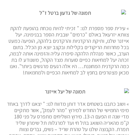
» עירית ספר מספרת לנו: " זכיתי להיות נוכחת בהופעת להקת
צוותא יזרעאל באולם "כרמים" שבבית הספר בבנימינה. יעל
אייזנר שלנו, ותיקת הרקדניות והרקדנים בלהקה, הופיעה כמעט
בכל מחרוזות הריקודים בקלילות ובקצב יוצא מן הכלל. בתום
הערב, כאשר מנהלת הלהקה סיפרה עליה והזמינה אותה לבמה,
זכתה יעל למחיאות כפיים סוערות מצד הקהל, משנודע לו בת
כמה הרקדנית המחוננת… היו אלה רגעים מרגשים ביותר". ואנו
מכאן מצטרפים בחפץ לב למחיאות הכפיים ולמחמאות!
» ושוב כתבנו בשטחים אדר דותן מדווח לנו: " יצאנו לדרך באחד
מימי החמישי של החודש למירוץ "מהר לעמק", אשר מתקיים
מדי שנה זו הפעם ה-13. מירוץ השליחים מתפרס על פני 180
ק"מ מהאריה השואג בתל חי ועד למרגלות תל שימרון שליד
תמרת. הקבוצה שלנו על טהרת שריד – נשים, גברים וצוות