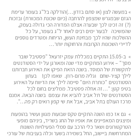
» במעשה לצון (או סתם בזדון…)הודלקה בל"ג בעומר ערימת
הגזם שבמגרש שמצפון להרחבה (כיום שכונת המכוורת) ובזכות
(?) זה זכינו לכך שבערה אצלנו המדורה הכי גדולה בעמק,
שהמשיכה לבעור ימים רבים לאחר ל"ג בעומר, על כל
ההשלכות שהיו לכך מבחינת העשן, הריחות ומטרדים נוספים
לדיירי השכונות הקרובות והרחוקות יותר…
» ב-15.05 התקיים במכללת עמק יזרעאל "פסטיבל שובר
מסך" – אירוע המתקיים מדי שנה ומאורגן על ידי הסטודנטים
לתקשורת של המוסד. בשנה הזאת הפיקו את האירוע חברותנו
לילך קציר-שחם וגליה מרום-רוזן. שאפו לכן! בעתון
הסטודנטים "כותרת היום" סיימה לילך את הדיווח על האירוע
בטיפ קטן: "…זה אחלה פסטיבל. ממליצים בחום לכל
הסטודנטים של תל אביב להביא את עצמם בשנה הבאה. אמנם
מרכז העולם בתל אביב, אבל את שי קפון רואים רק פה…".
» גם אז כמו השנה התקיים טקס שבועות מגוון ועשיר בהופעות
ומיצגים המאפיינים את אופיו של החג בשריד, ביניהם מופעי
הטרקטורונים ושאר כלי הרכב עם סמלי הפעילויות השונות
המתרחשות ביישוב, החל בשמירה בשער וכלה בעניבות של עורכי