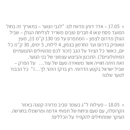
» 17.05 – אדר דותן מדווח לנו: "לגבי הנוער – בתאריך זה בחול
המועד פסח יצאו 4 חברים טובים משריד לצליחת הגולן – שביל
הגולן מדרום לצפון – המתפרס על פני 130 ק"מ (!), מעין
טאופיק בדרום ועד החרמון בצפון, 4 לילות, 5 ימים, 30 ק"מ כל
יום, כאשר כל הציוד על הגב (זכור לכם מהטיולים התנועתיים
המיתולוגיים?). התכנון והביצוע עצמוני של בני הנוער.
זאת היתה חווייה אשר משאירה טעם של עוד… על הפרק –
שביל ישראל בקטע הדרומי. רון ברק! הזהר לך…!" כל הכבוד
לנוער שלנו!
» 18.05 – פעילות ל"ג בעומר סביב מדורה קטנה באזור
הקרוסלה, עם טעם וניחוח של תפוחי אדמה ומרשמלו בחורשה.
העיקר שמתחילים להקפיד על הכללים!