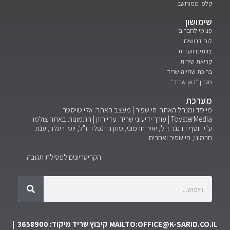
 ממוחשב
ושון
י לחברים
דרושים
ים וועדות
ת שירות
ת שחייה שריד
ן ״כאן שריד״
רכת
ד ומנהל האתר: חי שפיר | מעצב האתר: אלי טויסטר
ToysterMed
עורך ידיעוני שריד: עדי רוזן | התמונות באתר צולמו
 יוסף דרנגר ז"ל, יאיר חרמוני, סוזן רוזנפלד ז"ל, יוסי ריגלר, ענת
ני, חי שפיר ואחרים
הקריטריונים לפסילת תגובה
MAILTO:OFFICE@K-SARID.C
קיבוץ שריד מיקוד: 3658900 |