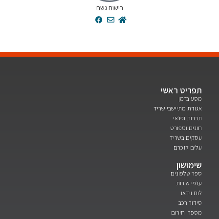
רישום גשם
יט ראשי
בזמן
ת מתיישבי שריד
ת ופנאי
ם וספורט
ם בשריד
 לזכרם
ושון
טלפונים
 שירות
וידאו
ר רכב
י חירום