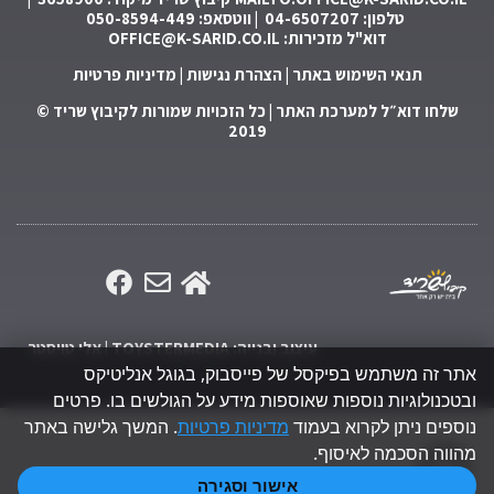
טלפון: 04-6507207 | ווטסאפ: 050-8594-449
דוא"ל מזכירות:
OFFICE@K-SARID.CO.IL
תנאי השימוש באתר
|
הצהרת נגישות
|
מדיניות פרטיות
שלחו דוא״ל למערכת האתר
| כל הזכויות שמורות לקיבוץ שריד ©
2019
עיצוב ובנייה: TOYSTERMEDIA | אלי טויסטר
אתר זה משתמש בפיקסל של פייסבוק, בגוגל אנליטיקס
ובטכנולוגיות נוספות שאוספות מידע על הגולשים בו. פרטים
נוספים ניתן לקרוא בעמוד
מדיניות פרטיות
. המשך גלישה באתר
גלילה
מהווה הסכמה לאיסוף.
אישור וסגירה