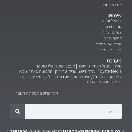
קלפי ממוחשב
שימושון
פנימי לחברים
לוח דרושים
צוותים וועדות
קריאת שירות
בריכת שחייה שריד
מגזין ״כאן שריד״
מערכת
מייסד ומנהל האתר: חי שפיר | מעצב האתר: אלי טויסטר
ToysterMedia |
עורך ידיעוני שריד: עדי רוזן | התמונות באתר צולמו
ע"י: יוסף דרנגר ז"ל, יאיר חרמוני, סוזן רוזנפלד ז"ל, יוסי ריגלר, ענת
חרמוני, חי שפיר ואחרים
הקריטריונים לפסילת תגובה
MAILTO:OFFICE@K-SARID.CO.IL
קיבוץ שריד מיקוד: 3658900 |