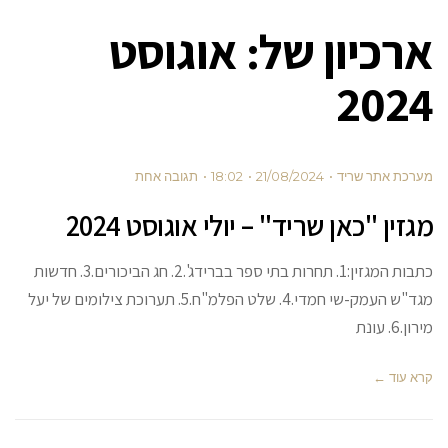
ארכיון של:
אוגוסט
2024
מערכת אתר שריד
21/08/2024
18:02
תגובה אחת
מגזין "כאן שריד" – יולי אוגוסט 2024
כתבות המגזין:1. תחרות בתי ספר בברידג'.2. חג הביכורים.3. חדשות
מגד"ש העמק-שי חמדי.4. שלט הפלמ"ח.5. תערוכת צילומים של יעל
מירון.6. עונת
קרא עוד ←