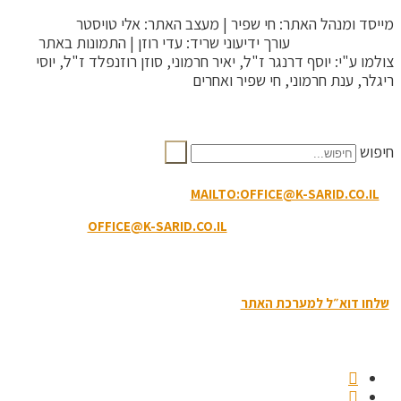
מייסד ומנהל האתר: חי שפיר | מעצב האתר: אלי טויסטר
ToysterMedia |
עורך ידיעוני שריד: עדי רוזן | התמונות באתר
צולמו ע"י: יוסף דרנגר ז"ל, יאיר חרמוני, סוזן רוזנפלד ז"ל, יוסי
ריגלר, ענת חרמוני, חי שפיר ואחרים
הקריטריונים לפסילת תגובה
חיפוש
MAILTO:OFFICE@K-SARID.CO.IL
קיבוץ שריד מיקוד: 3658900 |
טלפון: 04-6507207 | ווטסאפ: 050-8594-449
דוא"ל מזכירות:
OFFICE@K-SARID.CO.IL
תנאי השימוש באתר
|
הצהרת נגישות
|
מדיניות פרטיות
שלחו דוא״ל למערכת האתר
| כל הזכויות שמורות לקיבוץ שריד © 2019