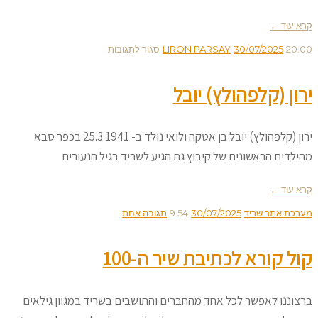
קרא עוד ←
על
20:00
30/07/2025
LIRON PARSAY
סגור לתגובות
ירון
ירון (קלפהולץ) יובל
(קלפהולץ)
יובל
ירון (קלפהולץ) יובל בן אטקה ולואי נולד ב- 25.3.1941 בכפר סבא
מהילדים הראשונים של קיבוץ גת הגיע לשריד בגיל הנעורים
קרא עוד ←
מערכת אתר שריד
30/07/2025
9:54
תגובה אחת
קול קורא לכתיבת שיר ה-100
ברצוננו לאפשר לכל אחד מהחברים והתושבים בשריד במגוון גילאים