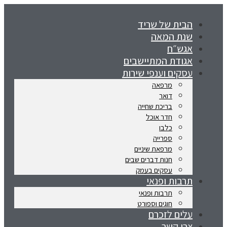
הבית של שריד
שנת המאה
אגש״ח
אגודת המתיישבים
עסקים וענפי שירות
מרפאה
דואר
בריכת שחייה
חדר אוכל
כלבו
ספרייה
מרפאת שיניים
חנות דברים שבים
עסקים בעמק
תרבות ופנאי
תרבות ופנאי
חוגים וספורט
עלים לזכרם
צרו קשר